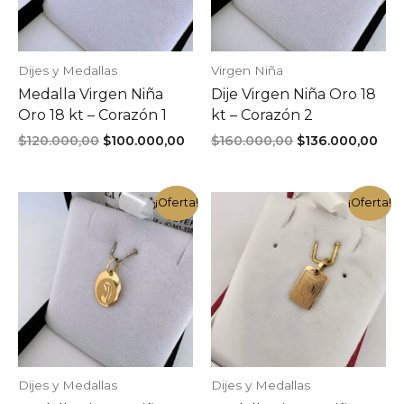
Dijes y Medallas
Virgen Niña
Medalla Virgen Niña
Dije Virgen Niña Oro 18
Oro 18 kt – Corazón 1
kt – Corazón 2
El
El
El
El
$
120.000,00
$
100.000,00
$
160.000,00
$
136.000,00
precio
precio
precio
pre
original
actual
original
act
era:
es:
era:
es:
¡Oferta!
¡Oferta!
$120.000,00.
$100.000,00.
$160.000,00.
$13
Dijes y Medallas
Dijes y Medallas