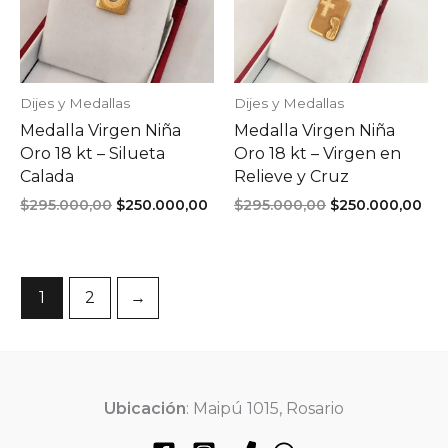
Dijes y Medallas
Dijes y Medallas
Medalla Virgen Niña
Medalla Virgen Niña
Oro 18 kt – Silueta
Oro 18 kt – Virgen en
Calada
Relieve y Cruz
El
El
El
El
$
295.000,00
$
250.000,00
$
295.000,00
$
250.000,00
precio
precio
precio
pre
original
actual
original
act
era:
es:
era:
es:
$295.000,00.
$250.000,00.
$295.000,00.
$25
1
2
→
Ubicación
: Maipú 1015, Rosario