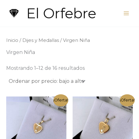
Ir
El Orfebre
al
contenido
Inicio
/
Dijes y Medallas
/ Virgen Niña
Virgen Niña
Ordenado
Mostrando 1–12 de 16 resultados
por
precio:
bajo
a
alto
¡Oferta!
¡Oferta!