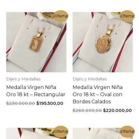
original
actual
original
actu
era:
es:
era:
es:
¡Oferta!
¡Oferta!
$165.000,00.
$140.000,00.
$195.000,00.
$165
Dijes y Medallas
Dijes y Medallas
Medalla Virgen Niña
Medalla Virgen Niña
Oro 18 kt – Rectangular
Oro 18 kt – Oval con
Bordes Calados
El
El
$
230.000,00
$
195.500,00
precio
precio
El
El
$
260.000,00
$
220.000,00
original
actual
precio
pr
era:
es:
original
act
$230.000,00.
$195.500,00.
era:
es:
¡Oferta!
¡Oferta!
$260.000,00.
$22