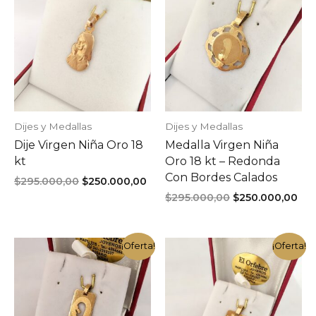
Dijes y Medallas
Dijes y Medallas
Dije Virgen Niña Oro 18
Medalla Virgen Niña
kt
Oro 18 kt – Redonda
Con Bordes Calados
El
El
$
295.000,00
$
250.000,00
precio
precio
El
El
$
295.000,00
$
250.000,00
original
actual
precio
pre
era:
es:
original
act
$295.000,00.
$250.000,00.
era:
es:
¡Oferta!
¡Oferta!
$295.000,00.
$25