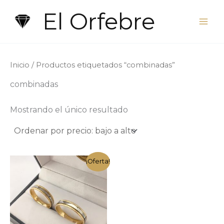
Ir
El Orfebre
al
contenido
Inicio
/ Productos etiquetados “combinadas”
combinadas
Mostrando el único resultado
¡Oferta!