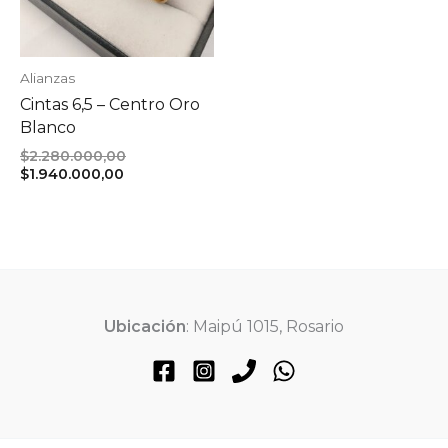
Alianzas
Cintas 6,5 – Centro Oro
Blanco
El
$
2.280.000,00
El
precio
$
1.940.000,00
precio
original
actual
era:
es:
$2.280.000,00.
$1.940.000,00.
Ubicación
: Maipú 1015, Rosario