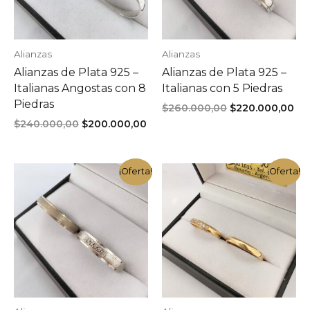
Alianzas
Alianzas
Alianzas de Plata 925 –
Alianzas de Plata 925 –
Italianas Angostas con 8
Italianas con 5 Piedras
Piedras
El
El
$
260.000,00
$
220.000,00
precio
pr
El
El
$
240.000,00
$
200.000,00
original
act
precio
precio
era:
es:
original
actual
$260.000,00.
$22
era:
es:
¡Oferta!
¡Oferta!
$240.000,00.
$200.000,00.