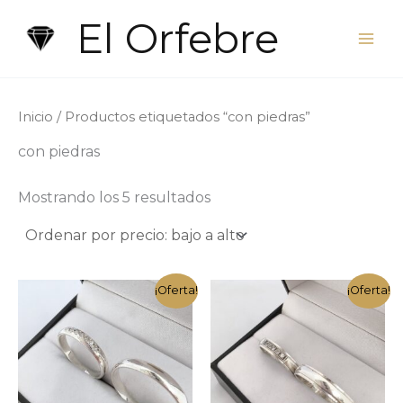
Ir
El Orfebre
al
contenido
Inicio
/ Productos etiquetados “con piedras”
con piedras
Ordenado
Mostrando los 5 resultados
por
precio:
bajo
a
alto
¡Oferta!
¡Oferta!