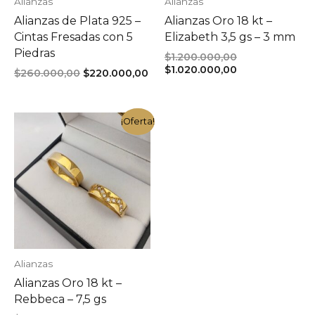
Alianzas
Alianzas
Alianzas de Plata 925 –
Alianzas Oro 18 kt –
Cintas Fresadas con 5
Elizabeth 3,5 gs – 3 mm
Piedras
El
$
1.200.000,00
precio
El
$
1.020.000,00
El
El
$
260.000,00
$
220.000,00
original
precio
precio
precio
era:
actual
original
actual
$1.200.000,00.
es:
era:
es:
$1.020.000,00.
¡Oferta!
$260.000,00.
$220.000,00.
Alianzas
Alianzas Oro 18 kt –
Rebbeca – 7,5 gs