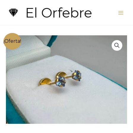
Ir
El Orfebre
al
contenido
¡Oferta!