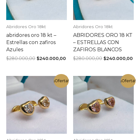
Abridores Oro 18kt
Abridores Oro 18kt
abridores oro 18 kt –
ABRIDORES ORO 18 KT
Estrellas con zafiros
– ESTRELLAS CON
Azules
ZAFIROS BLANCOS
El
El
El
El
$
280.000,00
$
240.000,00
$
280.000,00
$
240.000,00
precio
precio
precio
pr
original
actual
original
act
era:
es:
era:
es:
$280.000,00.
$240.000,00.
$280.000,00.
$2
¡Oferta!
¡Oferta!