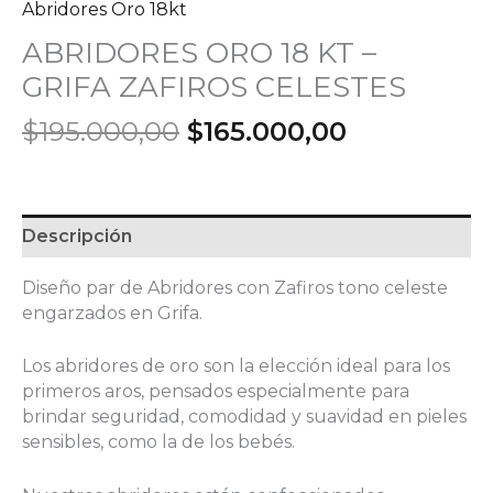
Abridores Oro 18kt
ABRIDORES ORO 18 KT –
GRIFA ZAFIROS CELESTES
El
El
$
195.000,00
$
165.000,00
precio
precio
original
actual
era:
es:
$195.000,00.
$165.000,0
Descripción
Diseño par de Abridores con Zafiros tono celeste
engarzados en Grifa.
Los abridores de oro son la elección ideal para los
primeros aros, pensados especialmente para
brindar seguridad, comodidad y suavidad en pieles
sensibles, como la de los bebés.