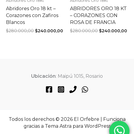
Abridores Oro 18kt
Abridores Oro 18kt
Abridores Oro 18 kt –
ABRIDORES ORO 18 KT
Corazones con Zafiros
– CORAZONES CON
Blancos
ROSA DE FRANCIA
El
El
El
El
$
280.000,00
$
240.000,00
$
280.000,00
$
240.000,00
precio
precio
precio
pr
original
actual
original
act
era:
es:
era:
es:
$280.000,00.
$240.000,00.
$280.000,00.
$2
Ubicación
: Maipú 1015, Rosario
Todos los derechos © 2026 El Orfebre | Funciona
gracias a
Tema Astra para WordPress