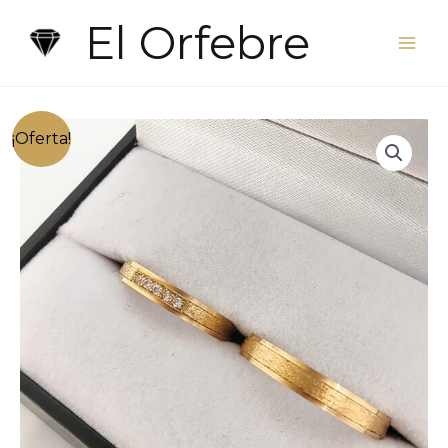
Ir
El Orfebre
al
contenido
¡Oferta!