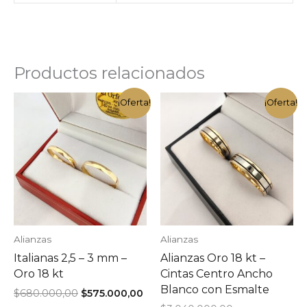
Productos relacionados
¡Oferta!
¡Oferta!
Alianzas
Alianzas
Italianas 2,5 – 3 mm –
Alianzas Oro 18 kt –
Oro 18 kt
Cintas Centro Ancho
Blanco con Esmalte
El
El
$
680.000,00
$
575.000,00
precio
precio