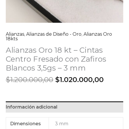
Alianzas
,
Alianzas de Diseño - Oro
,
Alianzas Oro
18kts
Alianzas Oro 18 kt – Cintas
Centro Fresado con Zafiros
Blancos 3,5gs – 3 mm
El
El
$
1.200.000,00
$
1.020.000,00
precio
precio
original
actual
era:
es:
$1.200.000,00.
$1.020.
Información adicional
Dimensiones
3 mm