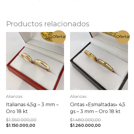
Productos relacionados
¡Oferta!
¡Oferta!
Alianzas
Alianzas
Italianas 4,5g – 3 mm –
Cintas «Esmaltadas» 4,5
Oro 18 kt
gs – 3 mm – Oro 18 kt
El
El
$
1.360.000,00
$
1.480.000,00
El
precio
precio
El
$
1.150.000,00
$
1.260.000,00
precio
original
original
precio