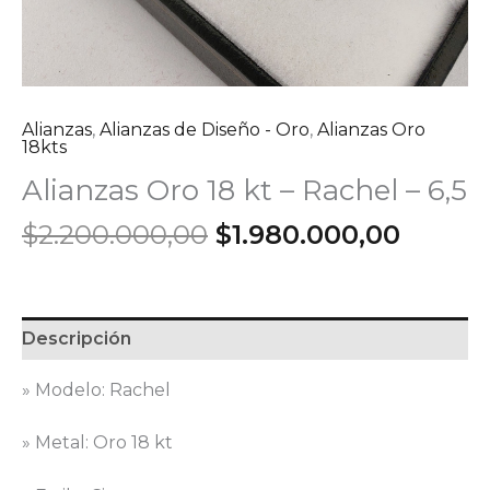
Alianzas
,
Alianzas de Diseño - Oro
,
Alianzas Oro
18kts
Alianzas Oro 18 kt – Rachel – 6,5
El
El
$
2.200.000,00
$
1.980.000,00
precio
precio
original
actual
era:
es:
$2.200.000,00.
$1.980
Descripción
» Modelo: Rachel
» Metal: Oro 18 kt