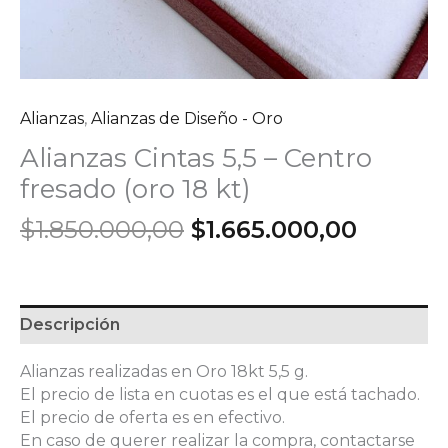
Alianzas
,
Alianzas de Diseño - Oro
Alianzas Cintas 5,5 – Centro
fresado (oro 18 kt)
El
El
$
1.850.000,00
$
1.665.000,00
precio
precio
original
actual
era:
es:
$1.850.000,00.
$1.665.
Descripción
Alianzas realizadas en Oro 18kt 5,5 g.
El precio de lista en cuotas es el que está tachado.
El precio de oferta es en efectivo.
En caso de querer realizar la compra, contactarse