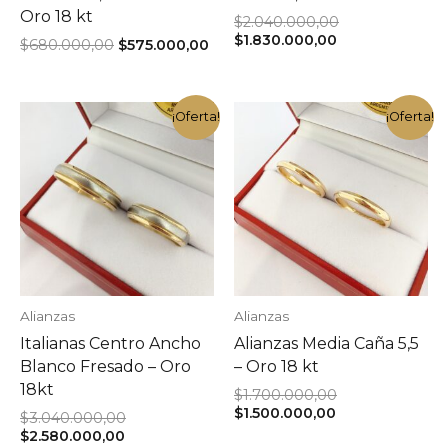
Oro 18 kt
El
$
2.040.000,00
El
precio
$
1.830.000,00
El
El
$
680.000,00
$
575.000,00
precio
original
precio
precio
actual
era:
original
actual
es:
$2.040.000,00.
era:
es:
$1.830.000,00.
$680.000,00.
$575.000,00.
¡Oferta!
¡Oferta!
Alianzas
Alianzas
Italianas Centro Ancho
Alianzas Media Caña 5,5
Blanco Fresado – Oro
– Oro 18 kt
18kt
El
$
1.700.000,00
El
precio
$
1.500.000,00
El
$
3.040.000,00
precio
original
El
precio
$
2.580.000,00