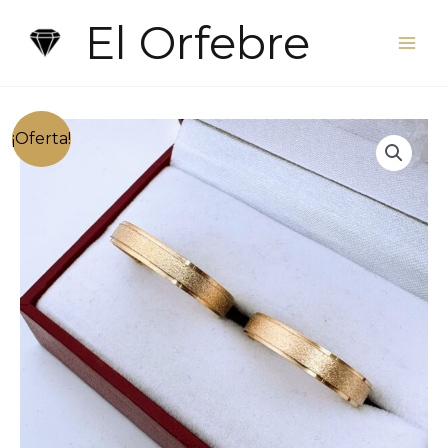
Ir
El Orfebre
al
contenido
¡Oferta!