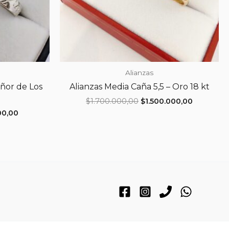
Alianzas
eñor de Los
Alianzas Media Caña 5,5 – Oro 18 kt
El
El
$
1.700.000,00
$
1.500.000,00
precio
precio
El
00,00
original
actual
precio
era:
es:
l
actual
$1.700.000,00.
$1.500.00
es:
00,00.
$170.000,00.