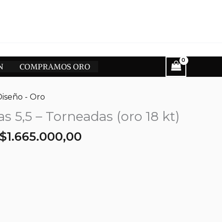
N
COMPRAMOS ORO
Diseño - Oro
as 5,5 – Torneadas (oro 18 kt)
El
El
$
1.665.000,00
precio
precio
original
actual
era:
es:
$1.850.000,00.
$1.665.000,00.