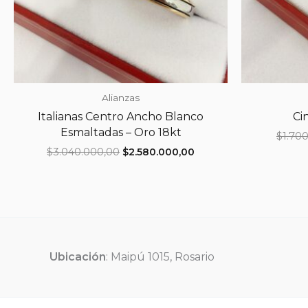
Alianzas
Italianas Centro Ancho Blanco
Cin
Esmaltadas – Oro 18kt
$
1.70
El
El
$
3.040.000,00
$
2.580.000,00
precio
precio
original
actual
era:
es:
$3.040.000,00.
$2.580.000,00.
Ubicación
: Maipú 1015, Rosario