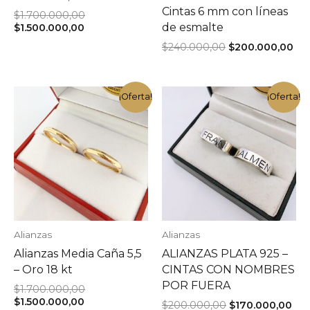
Cintas 6 mm con líneas
El
$
1.700.000,00
El
precio
de esmalte
$
1.500.000,00
precio
original
El
El
$
240.000,00
$
200.000,00
actual
era:
precio
pre
es:
$1.700.000,00.
original
act
$1.500.000,00.
era:
es:
$240.000,00.
$20
¡Oferta!
¡Oferta!
Alianzas
Alianzas
Alianzas Media Caña 5,5
ALIANZAS PLATA 925 –
– Oro 18 kt
CINTAS CON NOMBRES
POR FUERA
El
$
1.700.000,00
El
precio
$
1.500.000,00
El
El
$
200.000,00
$
170.000,00