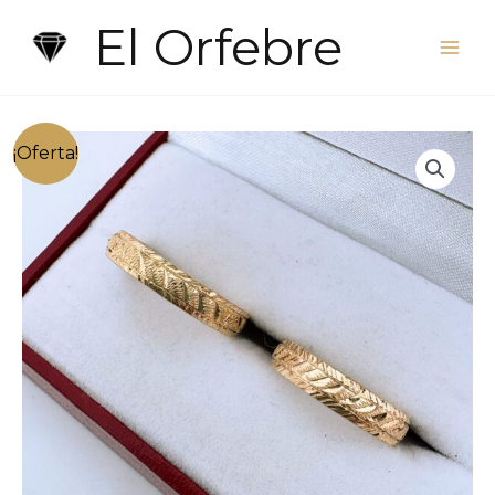
Ir
El Orfebre
al
contenido
¡Oferta!