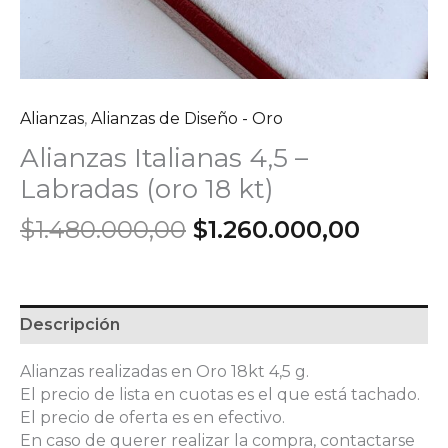
Alianzas
,
Alianzas de Diseño - Oro
Alianzas Italianas 4,5 –
Labradas (oro 18 kt)
El
El
$
1.480.000,00
$
1.260.000,00
precio
precio
original
actual
era:
es:
$1.480.000,00.
$1.260.
Descripción
Alianzas realizadas en Oro 18kt 4,5 g.
El precio de lista en cuotas es el que está tachado.
El precio de oferta es en efectivo.
En caso de querer realizar la compra, contactarse