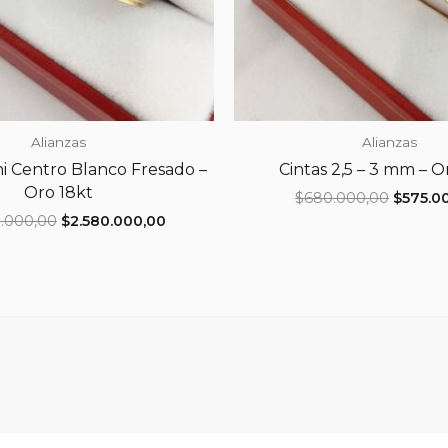
Alianzas
Alianzas
hi Centro Blanco Fresado –
Cintas 2,5 – 3 mm – O
Oro 18kt
El
$
680.000,00
$
575.0
precio
El
El
0.000,00
$
2.580.000,00
origina
precio
precio
era:
original
actual
$680.0
era:
es:
$3.040.000,00.
$2.580.000,00.