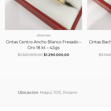
Alianzas
Cintas Centro Ancho Blanco Fresado –
Cintas Bac
Oro 18 kt – 4,5gs
El
El
$
1.520.000,00
$
1.290.000,00
$
3.04
precio
precio
original
actual
era:
es:
$1.520.000,00.
$1.290.000,00.
Ubicación
: Maipú 1015, Rosario