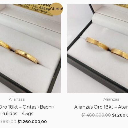
¡Oferta!
Alianzas
Alianzas
Oro 18kt – Cintas «Bachi»
Alianzas Oro 18kt – Ate
Pulidas – 4,5gs
El
$
1.480.000,00
$
1.260.
precio
El
El
0.000,00
$
1.260.000,00
original
precio
precio