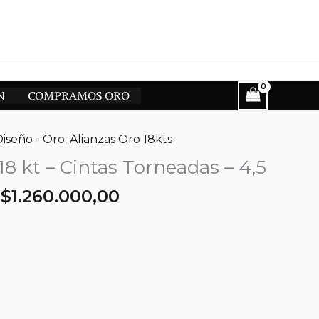
N
COMPRAMOS ORO
Diseño - Oro
,
Alianzas Oro 18kts
18 kt – Cintas Torneadas – 4,5
El
El
$
1.260.000,00
precio
precio
original
actual
era:
es:
$1.480.000,00.
$1.260.000,00.