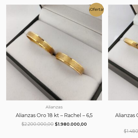
¡Oferta!
Alianzas
Alianzas Oro 18 kt – Rachel – 6,5
Alianzas 
El
El
$
2.200.000,00
$
1.980.000,00
precio
precio
$
1.48
original
actual