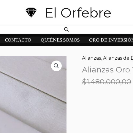
El Orfebre
Buscar
CONTACTO
QUIÉNES SOMOS
ORO DE INVERSIÓ
Alianzas
,
Alianzas de 
Alianzas Oro 
$
1.480.000,00