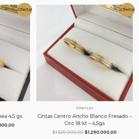
¡Oferta!
¡Oferta!
Alianzas
nea 4,5 gs
Cintas Centro Ancho Blanco Fresado –
Oro 18 kt – 4,5gs
El
000,00
precio
El
El
$
1.520.000,00
$
1.290.000,00
actual
precio
precio