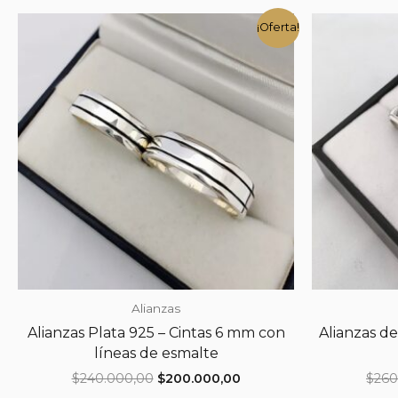
¡Oferta!
Alianzas
Alianzas Plata 925 – Cintas 6 mm con
Alianzas de
líneas de esmalte
El
El
$
240.000,00
$
200.000,00
$
260
precio
precio