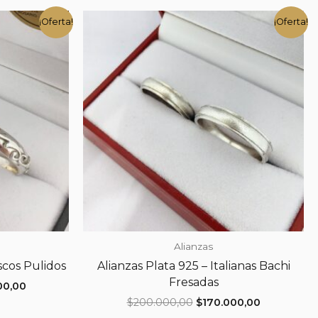
¡Oferta!
¡Oferta!
Alianzas
scos Pulidos
Alianzas Plata 925 – Italianas Bachi
Fresadas
El
00,00
precio
El
El
$
200.000,00
$
170.000,00
actual
precio
precio