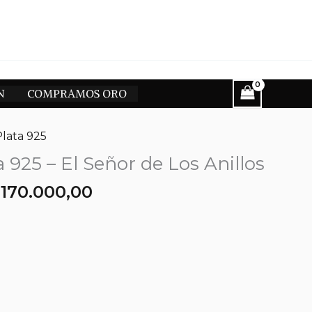
N
COMPRAMOS ORO
Plata 925
a 925 – El Señor de Los Anillos
l
El
$
170.000,00
recio
precio
riginal
actual
ra:
es:
200.000,00.
$170.000,00.