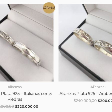
¡Oferta!
Alianzas
Alianzas
 Plata 925 – Italianas con 5
Alianzas Plata 925 – Arabe
Piedras
El
$
240.000,00
$
200.0
precio
El
El
.000,00
$
220.000,00
original
precio
precio