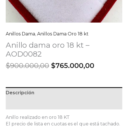
Anillos Dama
,
Anillos Dama Oro 18 kt
Anillo dama oro 18 kt –
AOD0082
El
El
$
900.000,00
$
765.000,00
precio
precio
original
actual
era:
es:
$900.000,00.
$765.000,
Descripción
Información adicional
Anillo realizado en oro 18 KT
El precio de lista en cuotas es el que está tachado.