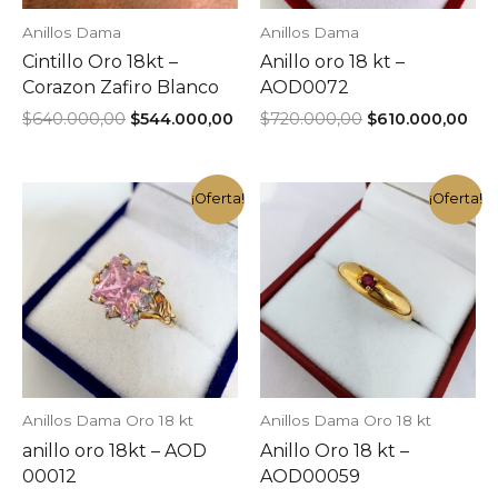
Anillos Dama
Anillos Dama
Cintillo Oro 18kt –
Anillo oro 18 kt –
Corazon Zafiro Blanco
AOD0072
El
El
El
El
$
640.000,00
$
544.000,00
$
720.000,00
$
610.000,00
precio
precio
precio
pre
original
actual
original
act
era:
es:
era:
es:
$640.000,00.
$544.000,00.
$720.000,00.
$61
¡Oferta!
¡Oferta!
Anillos Dama Oro 18 kt
Anillos Dama Oro 18 kt
anillo oro 18kt – AOD
Anillo Oro 18 kt –
00012
AOD00059