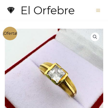
Ir
El Orfebre
al
contenido
¡Oferta!