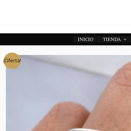
Ir
al
contenido
INICIO
TIENDA
¡Oferta!