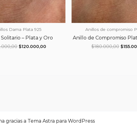
illos Dama Plata 925
Anillos de compromiso P
o Solitario – Plata y Oro
Anillo de Compromiso Pla
El
El
El
.000,00
$
120.000,00
$
180.000,00
$
155.0
precio
precio
precio
original
actual
origina
era:
es:
era:
$140.000,00.
$120.000,00.
$180.00
na gracias a
Tema Astra para WordPress