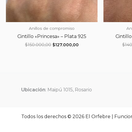
Anillos de compromiso
An
Cintillo «Princesa» – Plata 925
Cintill
El
El
$
150.000,00
$
127.000,00
$
140
precio
precio
original
actual
era:
es:
$150.000,00.
$127.000,00.
Ubicación
: Maipú 1015, Rosario
Todos los derechos © 2026 El Orfebre | Funcio