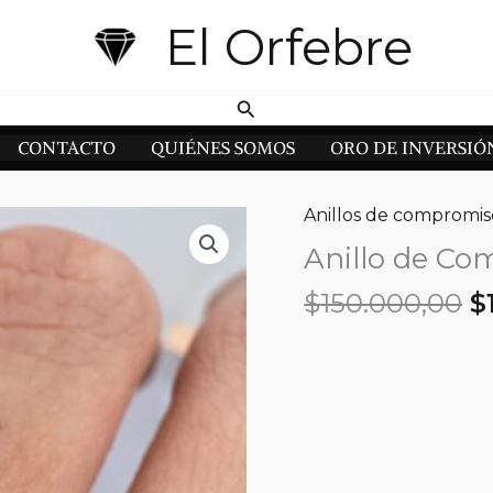
El Orfebre
Buscar
CONTACTO
QUIÉNES SOMOS
ORO DE INVERSIÓ
Anillos de compromis
Anillo de Co
E
$
150.000,00
$
p
o
e
$