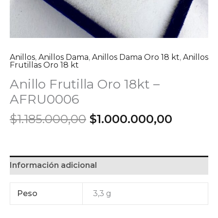
Anillos
,
Anillos Dama
,
Anillos Dama Oro 18 kt
,
Anillos
Frutillas Oro 18 kt
Anillo Frutilla Oro 18kt –
AFRU0006
El
El
$
1.185.000,00
$
1.000.000,00
precio
precio
original
actual
era:
es:
$1.185.000,00.
$1.000.
Información adicional
Peso
3,3 g