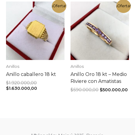
era:
es:
era:
es:
$590.000,00.
$500.000,00.
$520.000,00.
$44
¡Oferta!
¡Oferta!
Anillos
Anillos
Anillo caballero 18 kt
Anillo Oro 18 kt – Medio
Riviere con Amatistas
El
$
1.920.000,00
precio
El
$
1.630.000,00
El
El
$
590.000,00
$
500.000,00
original
precio
precio
pre
era:
actual
original
act
$1.920.000,00.
es:
era:
es:
$1.630.000,00.
$590.000,00.
$50