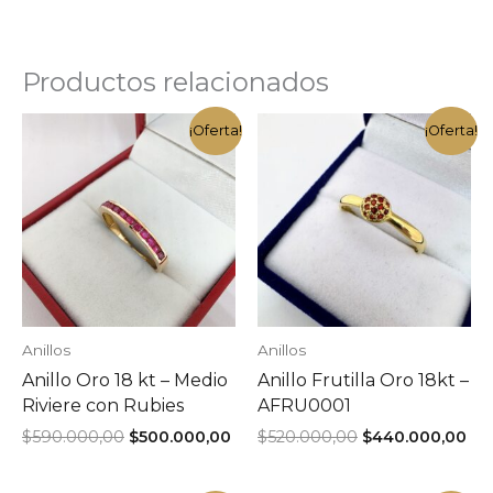
Productos relacionados
¡Oferta!
¡Oferta!
Anillos
Anillos
Anillo Oro 18 kt – Medio
Anillo Frutilla Oro 18kt –
Riviere con Rubies
AFRU0001
El
El
El
El
$
590.000,00
$
500.000,00
$
520.000,00
$
440.000,00
precio
precio
precio
pre
original
actual
original
act