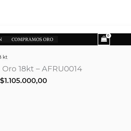
N
COMPRAMOS ORO
8 kt
la Oro 18kt – AFRU0014
El
El
$
1.105.000,00
precio
precio
original
actual
era:
es:
$1.300.000,00.
$1.105.000,00.