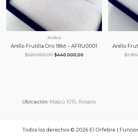
Anillos
Anillo Frutilla Oro 18kt – AFRU0001
Anillo Fru
El
El
$
520.000,00
$
440.000,00
$
1.18
precio
precio
original
actual
era:
es:
$520.000,00.
$440.000,00.
Ubicación
: Maipú 1015, Rosario
Todos los derechos © 2026 El Orfebre | Funcio