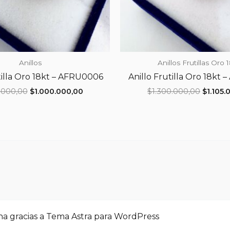
Anillos
Anillos Frutillas Oro 1
tilla Oro 18kt – AFRU0006
Anillo Frutilla Oro 18kt
El
El
El
5.000,00
$
1.000.000,00
$
1.300.000,00
$
1.105.
precio
precio
precio
original
actual
origina
era:
es:
era:
$1.185.000,00.
$1.000.000,00.
$1.300.
na gracias a
Tema Astra para WordPress