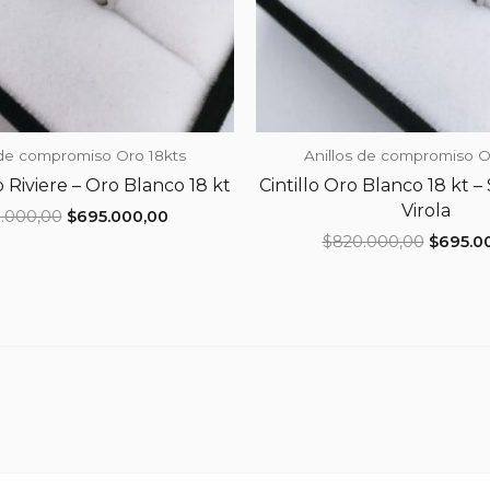
 de compromiso Oro 18kts
Anillos de compromiso O
 Riviere – Oro Blanco 18 kt
Cintillo Oro Blanco 18 kt – 
Virola
El
El
.000,00
$
695.000,00
precio
precio
El
$
820.000,00
$
695.0
original
actual
precio
era:
es:
original
$820.000,00.
$695.000,00.
era:
$820.00