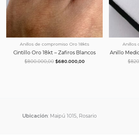
Anillos de compromiso Oro 18kts
Anillos
Cintillo Oro 18kt – Zafiros Blancos
Anillo Medio
El
El
$
800.000,00
$
680.000,00
$
820
precio
precio
original
actual
era:
es:
$800.000,00.
$680.000,00.
Ubicación
: Maipú 1015, Rosario