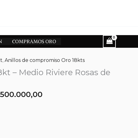
N
COMPRAMOS ORO
t
,
Anillos de compromiso Oro 18kts
18kt – Medio Riviere Rosas de
l
El
$
500.000,00
recio
precio
riginal
actual
ra:
es:
590.000,00.
$500.000,00.