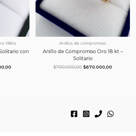
ro 18kts
Anillos de compromiso
Solitario con
Anillo de Compromiso Oro 18 kt –
Solitario
El
El
El
00,00
$
790.000,00
$
670.000,00
precio
precio
precio
actual
original
actual
es:
era:
es:
0,00.
$695.000,00.
$790.000,00.
$670.000,