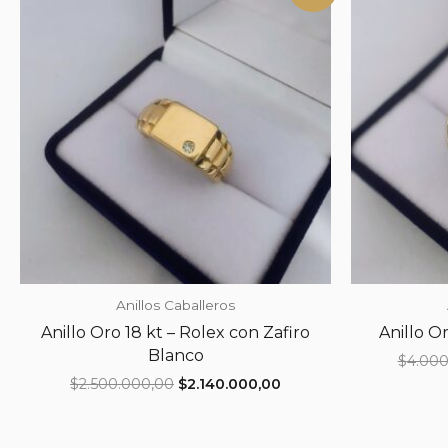
Anillos Caballeros
Anillo Oro 18 kt – Rolex con Zafiro
Anillo O
Blanco
$
4.000
El
El
$
2.500.000,00
$
2.140.000,00
precio
precio
original
actual
era:
es: