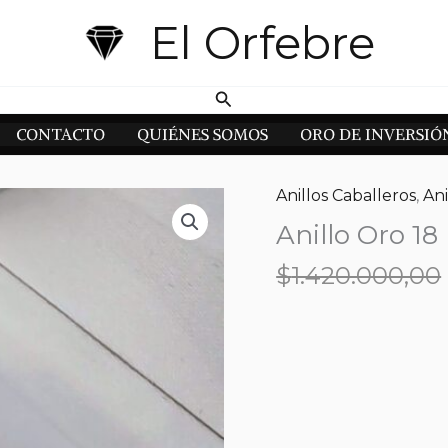
El Orfebre
Buscar
CONTACTO
QUIÉNES SOMOS
ORO DE INVERSIÓ
Anillos Caballeros
,
Ani
Anillo Oro 18 
$
1.420.000,00