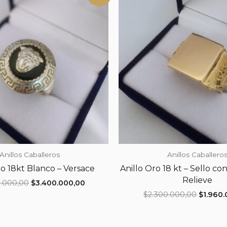
Anillos Caballeros
Anillos Caballero
ro 18kt Blanco – Versace
Anillo Oro 18 kt – Sello c
Relieve
El
El
.000,00
$
3.400.000,00
precio
precio
El
$
2.300.000,00
$
1.960
original
actual
precio
era:
es:
original
$4.000.000,00.
$3.400.000,00.
era: