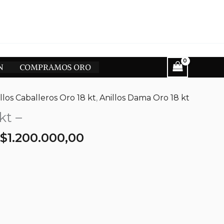
N
COMPRAMOS ORO
llos Caballeros Oro 18 kt
,
Anillos Dama Oro 18 kt
kt –
El
El
$
1.200.000,00
precio
precio
original
actual
era:
es:
$1.420.000,00.
$1.200.000,00.