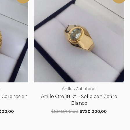
s
Anillos Caballeros
on Coronas en
Anillo Oro 18 kt – Sello con Zafiro
Blanco
El
El
El
.000,00
$
850.000,00
$
720.000,00
precio
precio
precio
actual
original
actual
es:
era:
es: