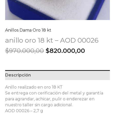
Anillos Dama Oro 18 kt
anillo oro 18 kt – AOD 00026
El
El
$
970.000,00
$
820.000,00
precio
precio
original
actual
era:
es:
$970.000,00.
$820.000
Descripción
Anillo realizado en oro 18 KT
Se entrega con cerificación del metal y garantía
para agrandar, achicar, pulir o enderezar en
nuestro taller sin cargo adicional.
AOD 00026 – 2,7 g