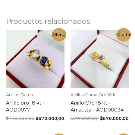
Productos relacionados
¡Oferta!
¡Oferta!
Anillos Dama
Anillos Dama Oro 18 kt
Anillo oro 18 kt –
Anillo Oro 18 kt –
AOD0077
Amatista – AOD00034
El
El
El
El
$
790.000,00
$
670.000,00
$
790.000,00
$
670.000,00
precio
precio
precio
pr
original
actual
original
ac
era:
es:
era:
es: