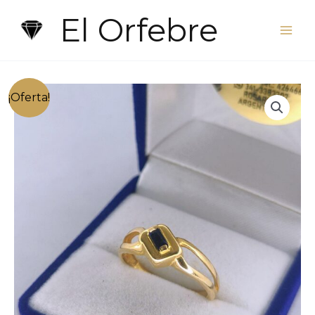
Ir
El Orfebre
al
contenido
¡Oferta!