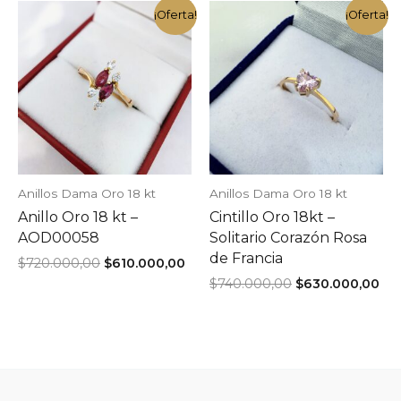
$790.000,00.
$670.000,00.
$790.000,00.
$6
¡Oferta!
¡Oferta!
Anillos Dama Oro 18 kt
Anillos Dama Oro 18 kt
Anillo Oro 18 kt –
Cintillo Oro 18kt –
AOD00058
Solitario Corazón Rosa
de Francia
El
El
$
720.000,00
$
610.000,00
precio
precio
El
El
$
740.000,00
$
630.000,00
original
actual
precio
pre
era:
es:
original
act
$720.000,00.
$610.000,00.
era:
es:
$740.000,00.
$63