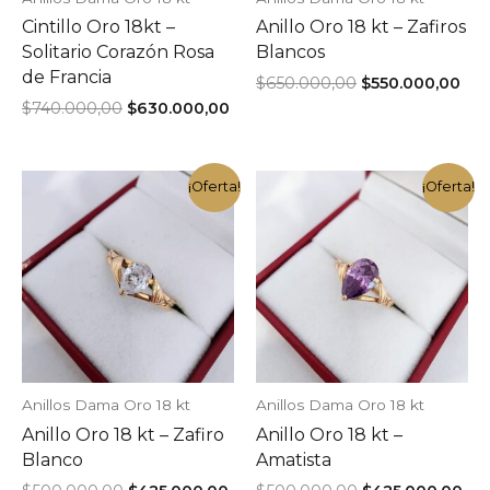
Cintillo Oro 18kt –
Anillo Oro 18 kt – Zafiros
Solitario Corazón Rosa
Blancos
de Francia
El
El
$
650.000,00
$
550.000,00
precio
pre
El
El
$
740.000,00
$
630.000,00
original
act
precio
precio
era:
es:
original
actual
$650.000,00.
$55
era:
es:
$740.000,00.
$630.000,00.
¡Oferta!
¡Oferta!
Anillos Dama Oro 18 kt
Anillos Dama Oro 18 kt
Anillo Oro 18 kt – Zafiro
Anillo Oro 18 kt –
Blanco
Amatista