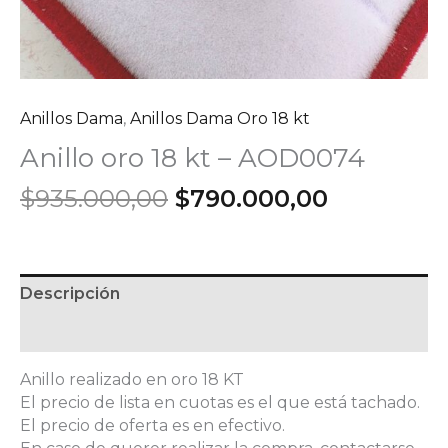
Anillos Dama
,
Anillos Dama Oro 18 kt
Anillo oro 18 kt – AOD0074
El
El
$
935.000,00
$
790.000,00
precio
precio
original
actual
era:
es:
$935.000,00.
$790.000,
Descripción
Información adicional
Anillo realizado en oro 18 KT
El precio de lista en cuotas es el que está tachado.
El precio de oferta es en efectivo.