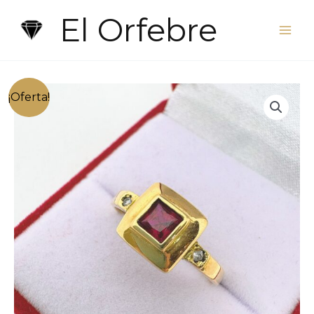
Ir
El Orfebre
al
contenido
¡Oferta!