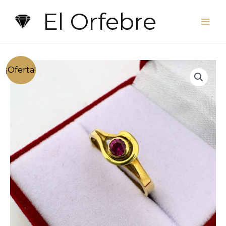
Ir
El Orfebre
al
contenido
¡Oferta!