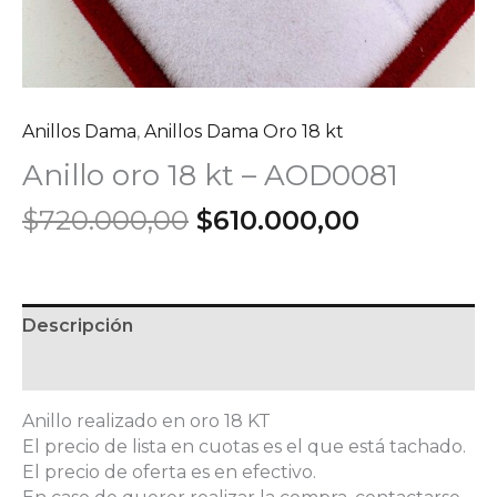
Anillos Dama
,
Anillos Dama Oro 18 kt
Anillo oro 18 kt – AOD0081
El
El
$
720.000,00
$
610.000,00
precio
precio
original
actual
era:
es:
$720.000,00.
$610.000,
Descripción
Información adicional
Anillo realizado en oro 18 KT
El precio de lista en cuotas es el que está tachado.
El precio de oferta es en efectivo.