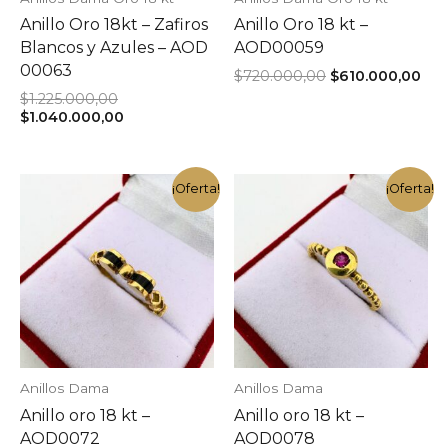
Anillo Oro 18kt – Zafiros
Anillo Oro 18 kt –
Blancos y Azules – AOD
AOD00059
00063
El
El
$
720.000,00
$
610.000,00
precio
pre
El
$
1.225.000,00
original
act
precio
El
$
1.040.000,00
era:
es:
original
precio
$720.000,00.
$61
era:
actual
$1.225.000,00.
es:
$1.040.000,00.
¡Oferta!
¡Oferta!
Anillos Dama
Anillos Dama
Anillo oro 18 kt –
Anillo oro 18 kt –
AOD0072
AOD0078