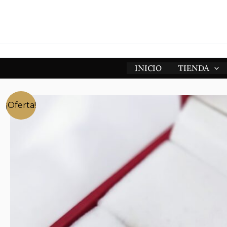
Ir
al
contenido
INICIO
TIENDA
¡Oferta!