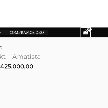
N
COMPRAMOS ORO
t
 kt – Amatista
l
El
$
425.000,00
recio
precio
riginal
actual
ra:
es:
500.000,00.
$425.000,00.