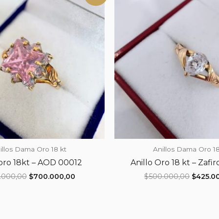
illos Dama Oro 18 kt
Anillos Dama Oro 18
 oro 18kt – AOD 00012
Anillo Oro 18 kt – Zafi
El
El
El
.000,00
$
700.000,00
$
500.000,00
$
425.0
precio
precio
precio
original
actual
original
era:
es:
era:
$825.000,00.
$700.000,00.
$500.00