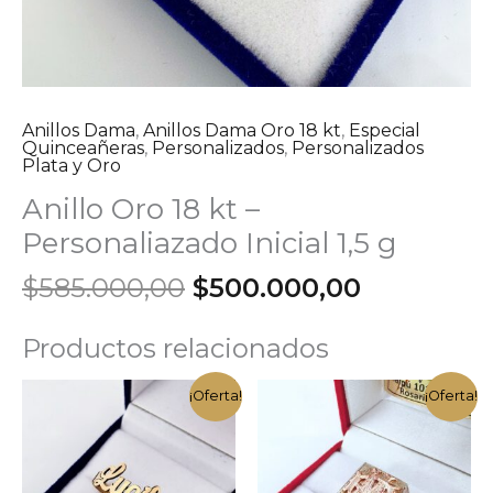
Anillos Dama
,
Anillos Dama Oro 18 kt
,
Especial
Quinceañeras
,
Personalizados
,
Personalizados
Plata y Oro
Anillo Oro 18 kt –
Personaliazado Inicial 1,5 g
El
El
$
585.000,00
$
500.000,00
precio
precio
original
actual
Productos relacionados
era:
es:
$585.000,00.
$500.000,
¡Oferta!
¡Oferta!