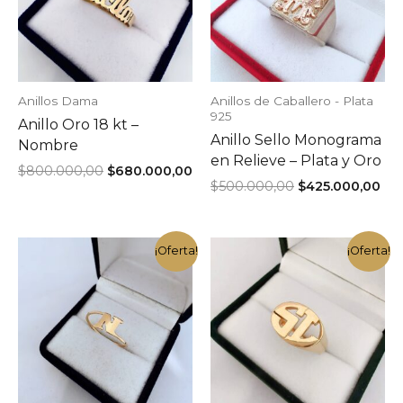
Anillos Dama
Anillos de Caballero - Plata
925
Anillo Oro 18 kt –
Anillo Sello Monograma
Nombre
en Relieve – Plata y Oro
El
El
$
800.000,00
$
680.000,00
El
El
precio
precio
$
500.000,00
$
425.000,00
precio
pre
original
actual
original
act
era:
es:
era:
es:
$800.000,00.
$680.000,00.
$500.000,00.
$42
¡Oferta!
¡Oferta!