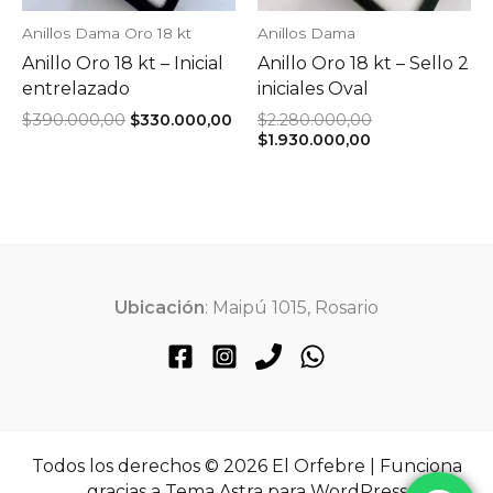
Anillos Dama Oro 18 kt
Anillos Dama
Anillo Oro 18 kt – Inicial
Anillo Oro 18 kt – Sello 2
entrelazado
iniciales Oval
El
El
El
$
390.000,00
$
330.000,00
$
2.280.000,00
precio
precio
El
precio
$
1.930.000,00
original
actual
precio
original
era:
es:
actual
era:
$390.000,00.
$330.000,00.
es:
$2.280.000,00.
$1.930.000,00.
Ubicación
: Maipú 1015, Rosario
Todos los derechos © 2026 El Orfebre | Funciona
gracias a
Tema Astra para WordPress