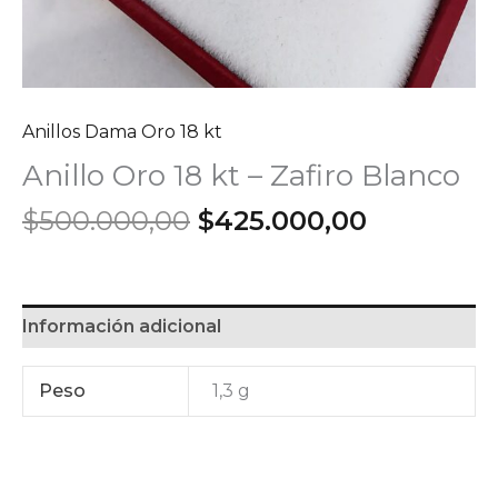
Anillos Dama Oro 18 kt
Anillo Oro 18 kt – Zafiro Blanco
El
El
$
500.000,00
$
425.000,00
precio
precio
original
actual
era:
es:
$500.000,00.
$425.000,
Información adicional
Peso
1,3 g