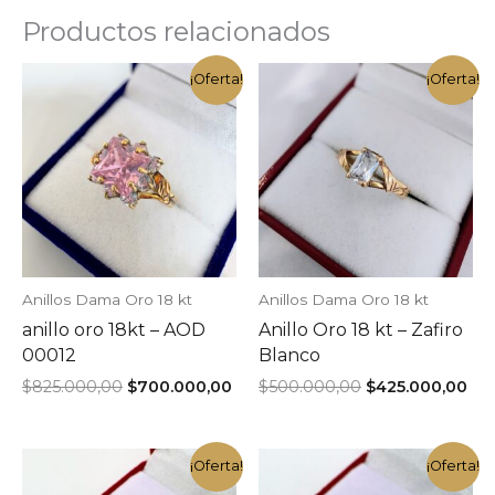
Productos relacionados
¡Oferta!
¡Oferta!
Anillos Dama Oro 18 kt
Anillos Dama Oro 18 kt
anillo oro 18kt – AOD
Anillo Oro 18 kt – Zafiro
00012
Blanco
El
El
El
El
$
825.000,00
$
700.000,00
$
500.000,00
$
425.000,00
precio
precio
precio
pre
original
actual
original
act
era:
es:
era:
es:
$825.000,00.
$700.000,00.
$500.000,00.
$42
¡Oferta!
¡Oferta!