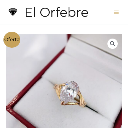
Ir
El Orfebre
al
contenido
¡Oferta!