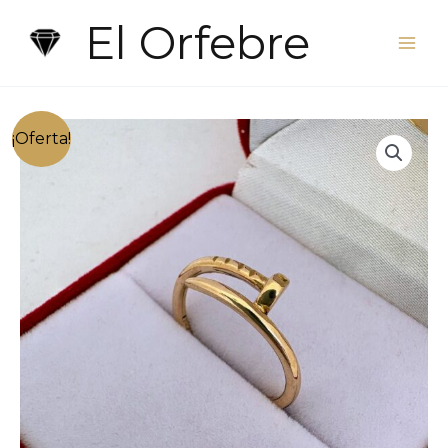
Ir
El Orfebre
al
contenido
¡Oferta!