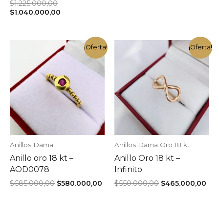
precio
pr
El
$
1.225.000,00
original
act
precio
El
$
1.040.000,00
era:
es:
original
precio
$935.000,00.
$7
era:
actual
$1.225.000,00.
es:
$1.040.000,00.
¡Oferta!
¡Oferta!
Anillos Dama
Anillos Dama Oro 18 kt
Anillo oro 18 kt –
Anillo Oro 18 kt –
AOD0078
Infinito
El
El
El
El
$
685.000,00
$
580.000,00
$
550.000,00
$
465.000,00
precio
precio
precio
pre
original
actual
original
act
era:
es:
era:
es:
$685.000,00.
$580.000,00.
$550.000,00.
$46