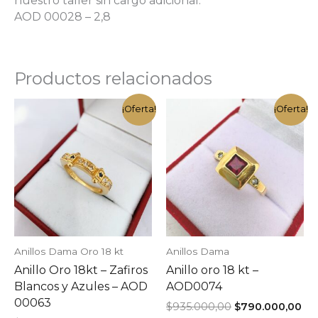
nuestro taller sin cargo adicional.
AOD 00028 – 2,8
Productos relacionados
¡Oferta!
¡Oferta!
Anillos Dama Oro 18 kt
Anillos Dama
Anillo Oro 18kt – Zafiros
Anillo oro 18 kt –
Blancos y Azules – AOD
AOD0074
00063
El
El
$
935.000,00
$
790.000,00