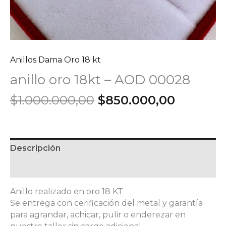
Anillos Dama Oro 18 kt
anillo oro 18kt – AOD 00028
El
El
$
1.000.000,00
$
850.000,00
precio
precio
original
actual
era:
es:
$1.000.000,00.
$850.00
Descripción
Información adicional
Anillo realizado en oro 18 KT
Se entrega con cerificación del metal y garantía
para agrandar, achicar, pulir o enderezar en