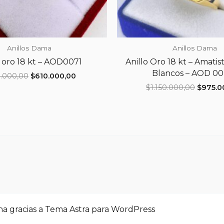
Anillos Dama
Anillos Dama
o oro 18 kt – AOD0071
Anillo Oro 18 kt – Amatist
Blancos – AOD 0
El
El
.000,00
$
610.000,00
precio
precio
El
$
1.150.000,00
$
975.0
original
actual
precio
era:
es:
origina
$720.000,00.
$610.000,00.
era:
$1.150.
na gracias a
Tema Astra para WordPress