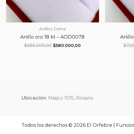
Anillos Dama
Anillo oro 18 kt – AOD0078
Anill
El
El
$
685.000,00
$
580.000,00
$
720
precio
precio
original
actual
era:
es:
$685.000,00.
$580.000,00.
Ubicación
: Maipú 1015, Rosario
Todos los derechos © 2026 El Orfebre | Funcio