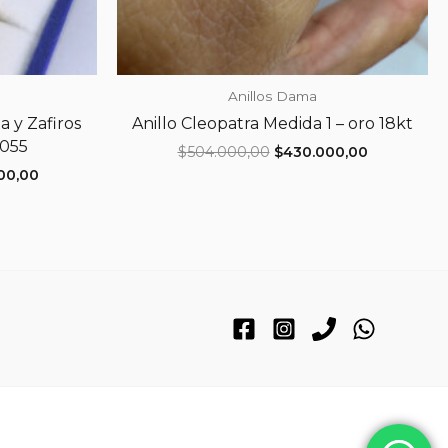
Anillos Dama
a y Zafiros
Anillo Cleopatra Medida 1 – oro 18kt
0055
El
El
$
504.000,00
$
430.000,00
precio
precio
El
00,00
original
actual
precio
era:
es:
l
actual
$504.000,00.
$430.000,0
es:
000,00.
$975.000,00.