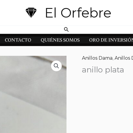
El Orfebre
Buscar
CONTACTO
QUIÉNES SOMOS
ORO DE INVERSIÓ
Anillos Dama
,
Anillos
anillo plata