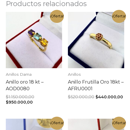
Productos relacionados
¡Oferta!
¡Oferta!
Anillos Dama
Anillos
Anillo oro 18 kt –
Anillo Frutilla Oro 18kt –
AOD0080
AFRU0001
El
El
El
$
1.150.000,00
$
520.000,00
$
440.000,00
El
precio
precio
pre
$
950.000,00
precio
original
original
act
actual
era:
era:
es:
es:
$1.150.000,00.
$520.000,00.
$44
$950.000,00.
¡Oferta!
¡Oferta!