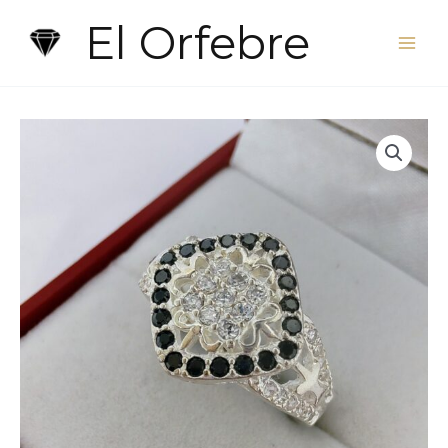
Ir
El Orfebre
al
contenido