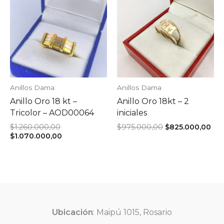
Anillos Dama
Anillos Dama
Anillo Oro 18 kt –
Anillo Oro 18kt – 2
Tricolor – AOD00064
iniciales
El
El
El
$
1.260.000,00
$
975.000,00
$
825.000,00
precio
El
precio
pre
$
1.070.000,00
original
precio
original
act
era:
actual
era:
es:
$1.260.000,00.
es:
$975.000,00.
$82
$1.070.000,00.
Ubicación
: Maipú 1015, Rosario