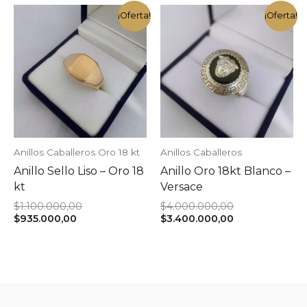
$2.025.000,00.
es:
$1.720.000,00.
¡Oferta!
¡Oferta!
Anillos Caballeros Oro 18 kt
Anillos Caballeros
Anillo Sello Liso – Oro 18
Anillo Oro 18kt Blanco –
kt
Versace
El
El
$
1.100.000,00
$
4.000.000,00
El
precio
precio
El
$
935.000,00
$
3.400.000,00
precio
original
original
precio
actual
era:
era:
actual
es:
$1.100.000,00.
$4.000.000,00
es:
$935.000,00.
$3.400.000,00