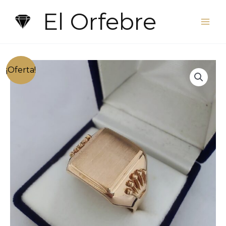
Ir
El Orfebre
al
contenido
¡Oferta!