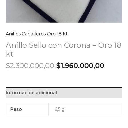
Anillos Caballeros Oro 18 kt
Anillo Sello con Corona – Oro 18
kt
El
El
$
2.300.000,00
$
1.960.000,00
precio
precio
original
actual
era:
es:
$2.300.000,00.
$1.960
Información adicional
Peso
6,5 g