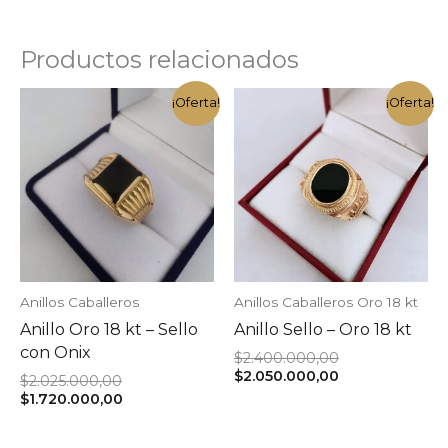
Productos relacionados
¡Oferta!
¡Oferta!
Anillos Caballeros
Anillos Caballeros Oro 18 kt
Anillo Oro 18 kt – Sello
Anillo Sello – Oro 18 kt
con Onix
El
$
2.400.000,00
precio
El
$
2.050.000,00
El
$
2.025.000,00
original
precio
precio
El
$
1.720.000,00
era:
actual
original
precio
$2.400.000,00.
es:
era:
actual
$2.050.000,00.