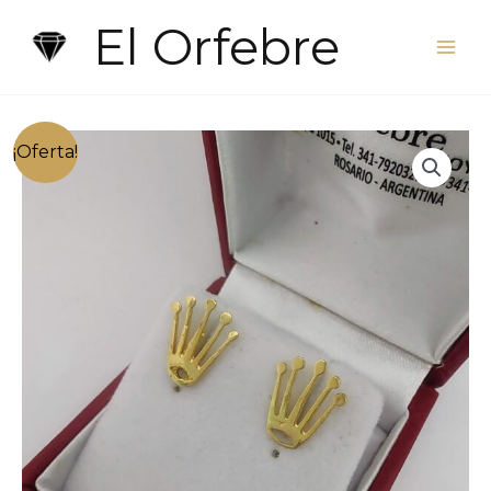
Ir
El Orfebre
al
contenido
¡Oferta!