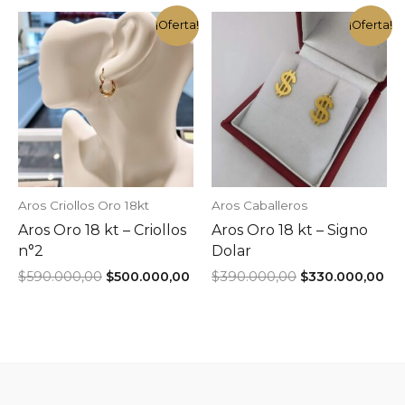
es:
$1.895.000,00.
$540.000,00.
$4
$1.610.000,00.
¡Oferta!
¡Oferta!
Aros Criollos Oro 18kt
Aros Caballeros
Aros Oro 18 kt – Criollos
Aros Oro 18 kt – Signo
n°2
Dolar
El
El
El
El
$
590.000,00
$
500.000,00
$
390.000,00
$
330.000,00
precio
precio
precio
pr
original
actual
original
act
era:
es:
era:
es:
$590.000,00.
$500.000,00.
$390.000,00.
$33