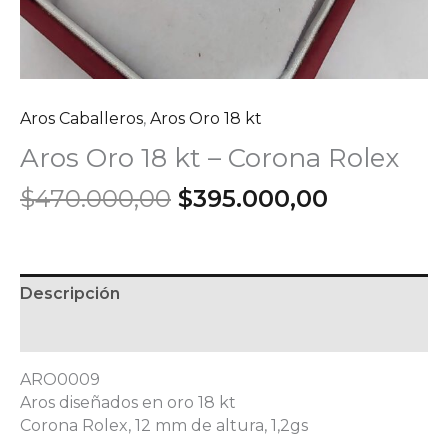
Aros Caballeros
,
Aros Oro 18 kt
Aros Oro 18 kt – Corona Rolex
El
El
$
470.000,00
$
395.000,00
precio
precio
original
actual
era:
es:
$470.000,00.
$395.000,
Descripción
Información adicional
ARO0009
Aros diseñados en oro 18 kt
Corona Rolex, 12 mm de altura, 1,2gs