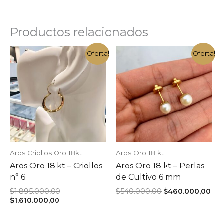
Productos relacionados
¡Oferta!
¡Oferta!
Aros Criollos Oro 18kt
Aros Oro 18 kt
Aros Oro 18 kt – Criollos
Aros Oro 18 kt – Perlas
n° 6
de Cultivo 6 mm
El
El
El
$
1.895.000,00
$
540.000,00
$
460.000,00
El
precio
precio
pr
$
1.610.000,00
precio
original
original
act
actual
era:
era:
es: