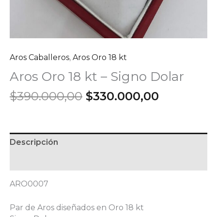
Aros Caballeros
,
Aros Oro 18 kt
Aros Oro 18 kt – Signo Dolar
El
El
$
390.000,00
$
330.000,00
precio
precio
original
actual
era:
es:
$390.000,00.
$330.000,
Descripción
Información adicional
ARO0007
Par de Aros diseñados en Oro 18 kt