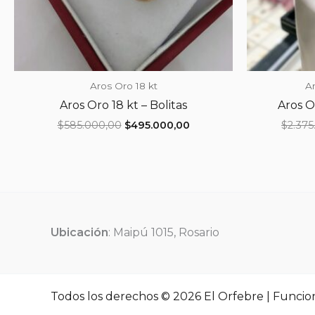
Aros Oro 18 kt
Ar
Aros Oro 18 kt – Bolitas
Aros Or
El
El
$
585.000,00
$
495.000,00
$
2.375
precio
precio
original
actual
era:
es:
$585.000,00.
$495.000,00.
Ubicación
: Maipú 1015, Rosario
Todos los derechos © 2026 El Orfebre | Funcio