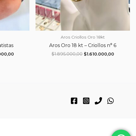
Aros Criollos Oro 18kt
tistas
Aros Oro 18 kt – Criollos n° 6
El
El
El
000,00
$
1.895.000,00
$
1.610.000,00
precio
precio
precio
l
actual
original
actual
es:
era:
es:
000,00.
$1.530.000,00.
$1.895.000,00.
$1.610.00