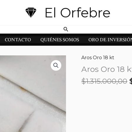
El Orfebre
Buscar
CONTACTO
QUIÉNES SOMOS
ORO DE INVERSIÓ
Aros Oro 18 kt
Aros Oro 18 k
$
1.315.000,00