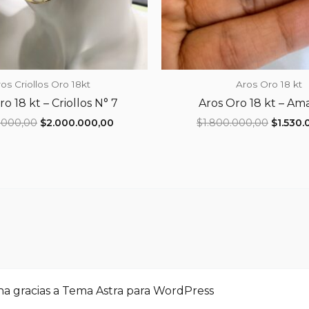
os Criollos Oro 18kt
Aros Oro 18 kt
o 18 kt – Criollos N° 7
Aros Oro 18 kt – Ama
El
El
El
.000,00
$
2.000.000,00
$
1.800.000,00
$
1.530.
precio
precio
precio
original
actual
origina
era:
es:
era:
$2.375.000,00.
$2.000.000,00.
$1.800.
na gracias a
Tema Astra para WordPress