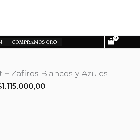
N
COMPRAMOS ORO
t – Zafiros Blancos y Azules
El
El
$
1.115.000,00
precio
precio
original
actual
era:
es:
$1.315.000,00.
$1.115.000,00.