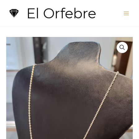
Ir
El Orfebre
al
contenido