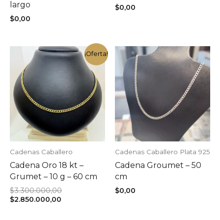
largo
$
0,00
$
0,00
¡Oferta!
Cadenas Caballero
Cadenas Caballero Plata 925
Cadena Oro 18 kt –
Cadena Groumet – 50
Grumet – 10 g – 60 cm
cm
El
$
3.300.000,00
$
0,00
El
precio
$
2.850.000,00
precio
original
actual
era: