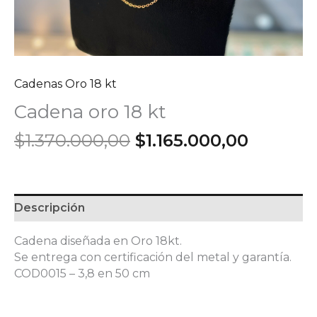
Cadenas Oro 18 kt
Cadena oro 18 kt
El
El
$
1.370.000,00
$
1.165.000,00
precio
precio
original
actual
era:
es:
$1.370.000,00.
$1.165.0
Descripción
Cadena diseñada en Oro 18kt.
Se entrega con certificación del metal y garantía.
COD0015 – 3,8 en 50 cm