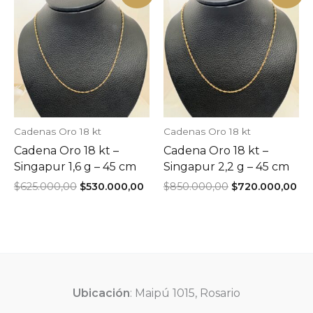
Cadenas Oro 18 kt
Cadenas Oro 18 kt
Cadena Oro 18 kt –
Cadena Oro 18 kt –
Singapur 1,6 g – 45 cm
Singapur 2,2 g – 45 cm
El
El
El
El
$
625.000,00
$
530.000,00
$
850.000,00
$
720.000,00
precio
precio
precio
pr
original
actual
original
act
era:
es:
era:
es:
$625.000,00.
$530.000,00.
$850.000,00.
$7
Ubicación
: Maipú 1015, Rosario