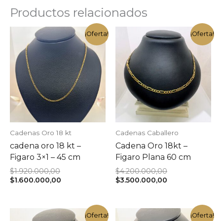
Productos relacionados
¡Oferta!
¡Oferta!
Cadenas Oro 18 kt
Cadenas Caballero
cadena oro 18 kt –
Cadena Oro 18kt –
Figaro 3×1 – 45 cm
Figaro Plana 60 cm
El
El
$
1.920.000,00
$
4.200.000,00
precio
El
precio
El
$
1.600.000,00
$
3.500.000,00
original
precio
original
precio
era:
actual
era:
actual
$1.920.000,00.
es:
$4.200.000,00.
es:
$1.600.000,00.
$3.500.000,00.
¡Oferta!
¡Oferta!