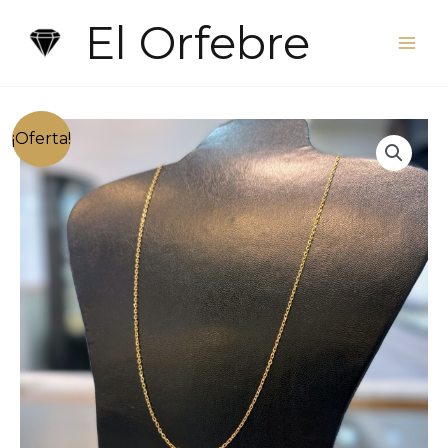
Ir
El Orfebre
al
contenido
¡Oferta!