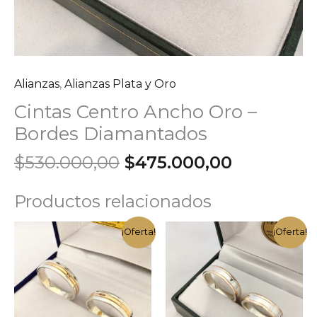
Alianzas
,
Alianzas Plata y Oro
Cintas Centro Ancho Oro –
Bordes Diamantados
El
El
$
530.000,00
$
475.000,00
precio
precio
original
actual
Productos relacionados
era:
es:
$530.000,00.
$475.000,
¡Oferta!
¡Oferta!