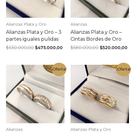
Alianzas Plata y Oro
Alianzas
Alianzas Plata y Oro – 3
Alianzas Plata y Oro –
partes iguales pulidas
Cintas Bordes de Oro
El
El
El
El
$
530.000,00
$
475.000,00
$
580.000,00
$
520.000,00
precio
precio
precio
pre
original
actual
original
act
era:
es:
era:
es:
$530.000,00.
$475.000,00.
$580.000,00.
$52
¡Oferta!
¡Oferta!
Alianzas
Alianzas Plata y Oro