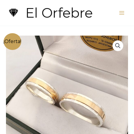
Ir
El Orfebre
al
contenido
¡Oferta!