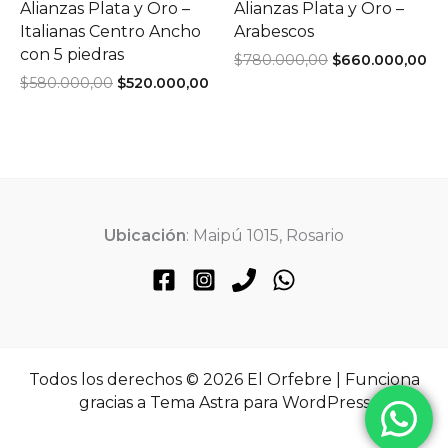
Alianzas Plata y Oro –
Alianzas Plata y Oro –
Italianas Centro Ancho
Arabescos
con 5 piedras
El
El
$
780.000,00
$
660.000,00
precio
pr
El
El
$
580.000,00
$
520.000,00
original
ac
precio
precio
era:
es:
original
actual
$780.000,00.
$6
era:
es:
$580.000,00.
$520.000,00.
Ubicación
: Maipú 1015, Rosario
Todos los derechos © 2026 El Orfebre | Funciona
gracias a
Tema Astra para WordPress