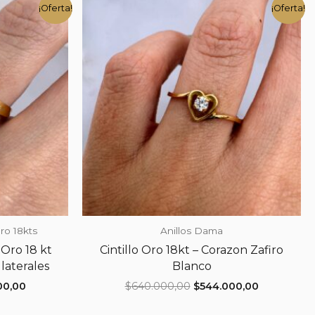
¡Oferta!
¡Oferta!
ro 18kts
Anillos Dama
Oro 18 kt
Cintillo Oro 18kt – Corazon Zafiro
 laterales
Blanco
El
El
El
00,00
$
640.000,00
$
544.000,00
precio
precio
precio
actual
original
actual