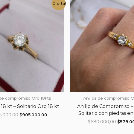
¡Oferta!
 de compromiso Oro 18kts
Anillos de compromiso O
18 kt – Solitario Oro 18 kt
Anillo de Compromiso – 
Solitario con piedras en
El
El
5.000,00
$
905.000,00
precio
precio
El
$
680.000,00
$
578.0
original
actual
precio
era:
es:
original