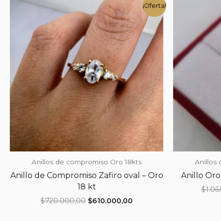
¡Oferta!
Anillos de compromiso Oro 18kts
Anillos
Anillo de Compromiso Zafiro oval – Oro
Anillo Oro 
18 kt
$
1.06
El
El
$
720.000,00
$
610.000,00
precio
precio
original
actual