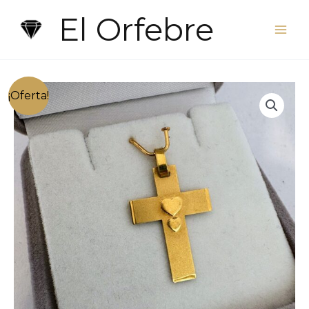
Ir
El Orfebre
al
contenido
¡Oferta!