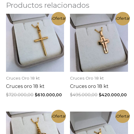
Productos relacionados
¡Oferta!
¡Oferta!
Cruces Oro 18 kt
Cruces Oro 18 kt
Cruces oro 18 kt
Cruces oro 18 kt
El
El
El
El
$
720.000,00
$
610.000,00
$
495.000,00
$
420.000,00
precio
precio
precio
pre
original
actual
original
act
era:
es:
era:
es:
$720.000,00.
$610.000,00.
$495.000,00.
$42
¡Oferta!
¡Oferta!