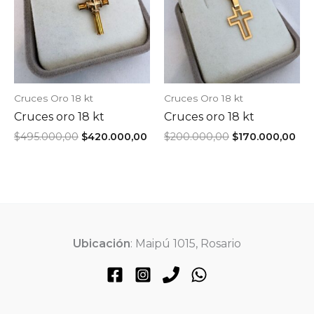
Cruces Oro 18 kt
Cruces Oro 18 kt
Cruces oro 18 kt
Cruces oro 18 kt
El
El
El
El
$
495.000,00
$
420.000,00
$
200.000,00
$
170.000,00
precio
precio
precio
pre
original
actual
original
act
era:
es:
era:
es:
$495.000,00.
$420.000,00.
$200.000,00.
$17
Ubicación
: Maipú 1015, Rosario