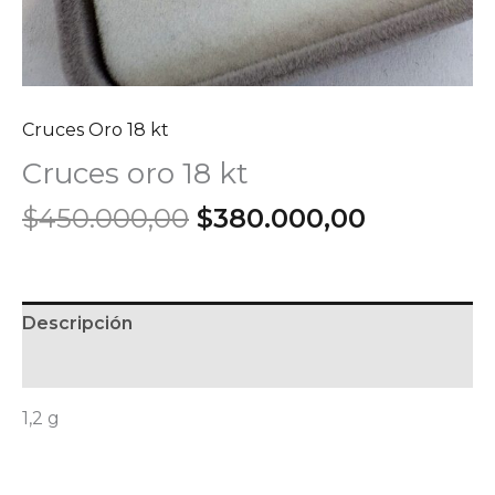
Cruces Oro 18 kt
Cruces oro 18 kt
El
El
$
450.000,00
$
380.000,00
precio
precio
original
actual
era:
es:
$450.000,00.
$380.000
Descripción
Información adicional
1,2 g