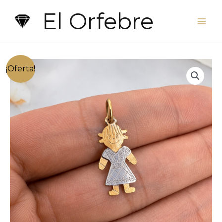
Ir
El Orfebre
al
contenido
¡Oferta!