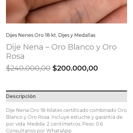
Dijes Nenes Oro 18 kt
,
Dijes y Medallas
Dije Nena – Oro Blanco y Oro
Rosa
El
El
$
240.000,00
$
200.000,00
precio
precio
original
actual
era:
es:
$240.000,00.
$200.000
Descripción
Dije Nena Oro 18 Kilates certificado combinado Oro
Blanco y Oro Rosa. Incluye estuche y garantía de
por vida. Medida: 2 centímetros. Peso: 0.6
Consultanos por WhatsApp