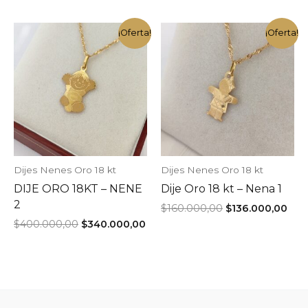
era:
es:
original
actual
$240.000,00.
$20
era:
es:
$160.000,00.
$136.000,00.
¡Oferta!
¡Oferta!
Dijes Nenes Oro 18 kt
Dijes Nenes Oro 18 kt
DIJE ORO 18KT – NENE
Dije Oro 18 kt – Nena 1
2
El
El
$
160.000,00
$
136.000,00
precio
pre
El
El
$
400.000,00
$
340.000,00
original
act
precio
precio
era:
es:
original
actual
$160.000,00.
$136
era:
es:
$400.000,00.
$340.000,00.