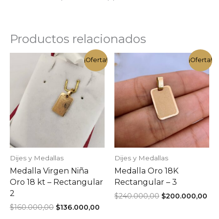
Productos relacionados
¡Oferta!
¡Oferta!
Dijes y Medallas
Dijes y Medallas
Medalla Virgen Niña
Medalla Oro 18K
Oro 18 kt – Rectangular
Rectangular – 3
2
El
El
$
240.000,00
$
200.000,00
precio
pre
El
El
$
160.000,00
$
136.000,00
original
act
precio
precio