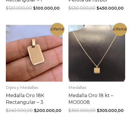
El
El
El
El
$
120.000,00
$
100.000,00
$
530.000,00
$
450.000,00
precio
precio
precio
pre
original
actual
original
act
era:
es:
era:
es:
$120.000,00.
$100.000,00.
$530.000,00.
$45
¡Oferta!
¡Oferta!
Dijes y Medallas
Medallas
Medalla Oro 18K
Medalla Oro 18 kt –
Rectangular – 3
MO0008
El
El
El
El
$
240.000,00
$
200.000,00
$
360.000,00
$
305.000,00
precio
precio
precio
pre
original
actual
original
act
era:
es:
era:
es: