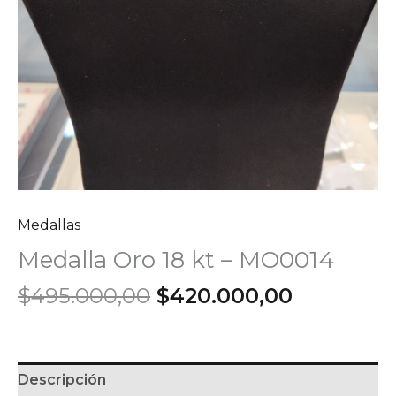
Medallas
Medalla Oro 18 kt – MO0014
El
El
$
495.000,00
$
420.000,00
precio
precio
original
actual
era:
es:
$495.000,00.
$420.000
Descripción