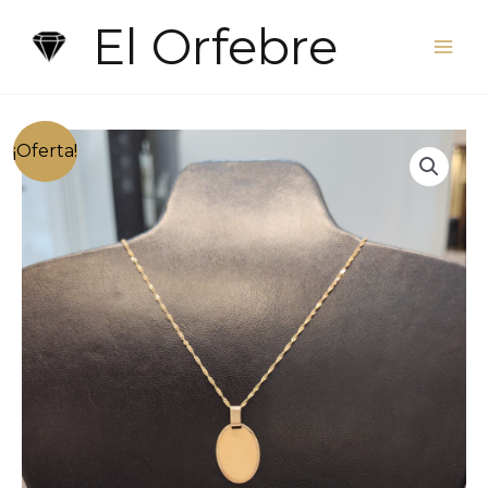
Ir
El Orfebre
al
contenido
¡Oferta!