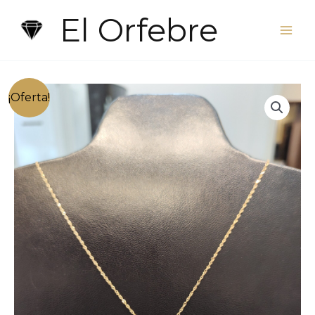
Ir
El Orfebre
al
contenido
¡Oferta!