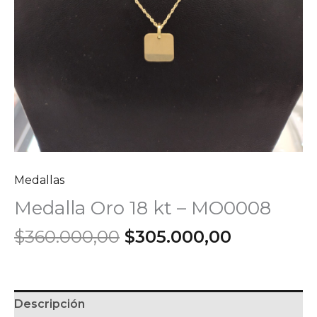
Medallas
Medalla Oro 18 kt – MO0008
El
El
$
360.000,00
$
305.000,00
precio
precio
original
actual
era:
es:
$360.000,00.
$305.000,
Descripción