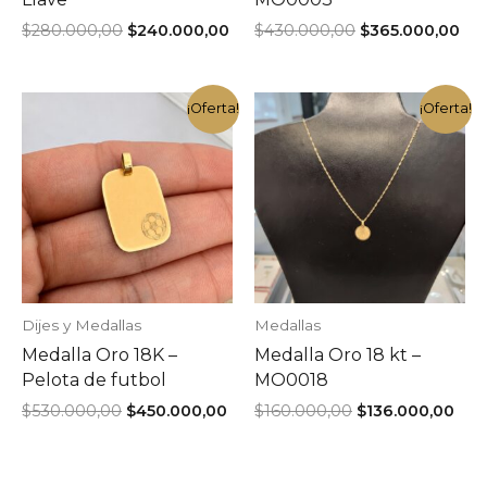
El
El
El
El
$
280.000,00
$
240.000,00
$
430.000,00
$
365.000,00
precio
precio
precio
pre
original
actual
original
act
era:
es:
era:
es:
$280.000,00.
$240.000,00.
$430.000,00.
$36
¡Oferta!
¡Oferta!
Dijes y Medallas
Medallas
Medalla Oro 18K –
Medalla Oro 18 kt –
Pelota de futbol
MO0018
El
El
El
El
$
530.000,00
$
450.000,00
$
160.000,00
$
136.000,00
precio
precio
precio
pre
original
actual
original
act
era:
es:
era:
es: