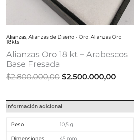
Alianzas
,
Alianzas de Diseño - Oro
,
Alianzas Oro
18kts
Alianzas Oro 18 kt – Arabescos
Base Fresada
El
El
$
2.800.000,00
$
2.500.000,00
precio
preci
original
actua
era:
es:
$2.800.000,00.
$2.500
Información adicional
Peso
10,5 g
Dimensiones
45 mm