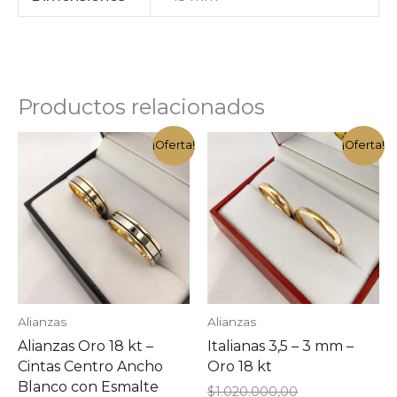
Productos relacionados
¡Oferta!
¡Oferta!
Alianzas
Alianzas
Alianzas Oro 18 kt –
Italianas 3,5 – 3 mm –
Cintas Centro Ancho
Oro 18 kt
Blanco con Esmalte
El
$
1.020.000,00