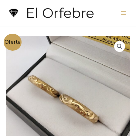
Ir
El Orfebre
al
contenido
¡Oferta!