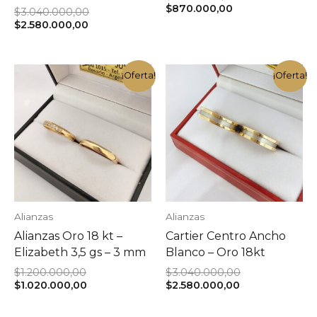
El
precio
$
870.000,00
El
$
3.040.000,00
precio
original
El
precio
$
2.580.000,00
actual
era:
precio
original
es:
$1.020.000,00.
actual
era:
$870.000,00.
es:
$3.040.000,00.
$2.580.000,00.
¡Oferta!
¡Oferta!
Alianzas
Alianzas
Alianzas Oro 18 kt –
Cartier Centro Ancho
Elizabeth 3,5 gs – 3 mm
Blanco – Oro 18kt
El
El
$
1.200.000,00
$
3.040.000,00
precio
El
El
precio
$
1.020.000,00
$
2.580.000,00
original
precio
precio
original
era:
actual
actual
era: