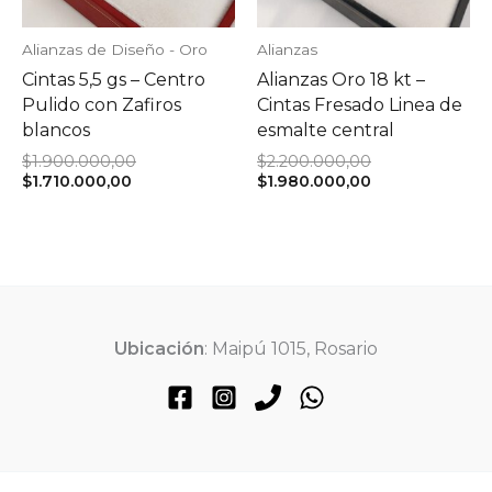
Alianzas de Diseño - Oro
Alianzas
Cintas 5,5 gs – Centro
Alianzas Oro 18 kt –
Pulido con Zafiros
Cintas Fresado Linea de
blancos
esmalte central
El
El
$
1.900.000,00
$
2.200.000,00
El
precio
precio
El
$
1.710.000,00
$
1.980.000,00
precio
original
original
precio
actual
era:
era:
actual
es:
$1.900.000,00.
$2.200.000,00.
es:
$1.710.000,00.
$1.980.000,00.
Ubicación
: Maipú 1015, Rosario