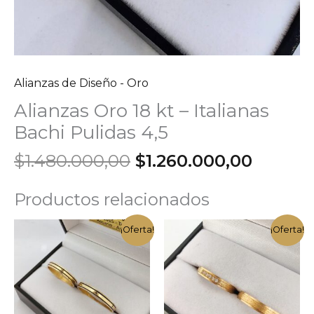
Alianzas de Diseño - Oro
Alianzas Oro 18 kt – Italianas
Bachi Pulidas 4,5
El
El
$
1.480.000,00
$
1.260.000,00
precio
precio
original
actual
Productos relacionados
era:
es:
$1.480.000,00.
$1.260.
¡Oferta!
¡Oferta!