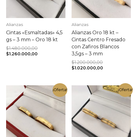
Alianzas
Alianzas
Cintas «Esmaltadas» 4,5
Alianzas Oro 18 kt –
gs – 3 mm – Oro 18 kt
Cintas Centro Fresado
con Zafiros Blancos
El
$
1.480.000,00
precio
El
3,5gs – 3 mm
$
1.260.000,00
original
precio
El
$
1.200.000,00
era:
actual
precio
El
$
1.020.000,00
$1.480.000,00.
es:
original
precio
$1.260.000,00.
era:
actual
$1.200.000,00.
es:
$1.020.000,00.
¡Oferta!
¡Oferta!