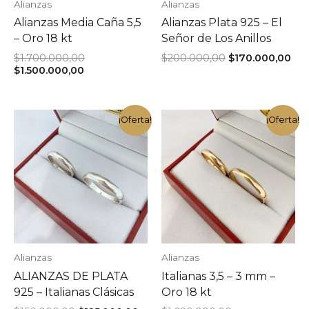
Alianzas
Alianzas
Alianzas Media Caña 5,5
Alianzas Plata 925 – El
– Oro 18 kt
Señor de Los Anillos
El
El
El
$
1.700.000,00
$
200.000,00
$
170.000,00
El
precio
precio
pre
$
1.500.000,00
precio
original
original
act
actual
era:
era:
es:
es:
$1.700.000,00.
$200.000,00.
$17
$1.500.000,00.
¡Oferta!
¡Oferta!
Alianzas
Alianzas
ALIANZAS DE PLATA
Italianas 3,5 – 3 mm –
925 – Italianas Clásicas
Oro 18 kt