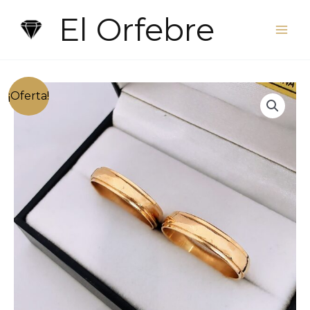
Ir
El Orfebre
al
contenido
¡Oferta!