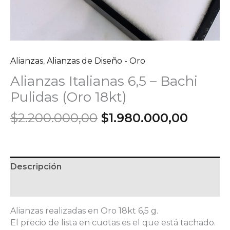
Alianzas
,
Alianzas de Diseño - Oro
Alianzas Italianas 6,5 – Bachi
Pulidas (Oro 18kt)
El
El
$
2.200.000,00
$
1.980.000,00
precio
precio
original
actual
era:
es:
$2.200.000,00.
$1.980
Descripción
Información adicional
Alianzas realizadas en Oro 18kt 6,5 g.
El precio de lista en cuotas es el que está tachado.