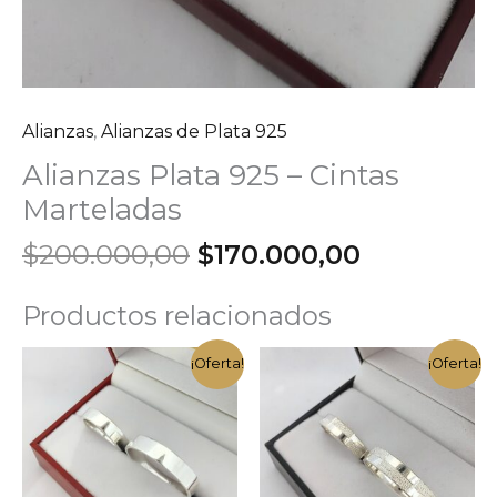
Alianzas
,
Alianzas de Plata 925
Alianzas Plata 925 – Cintas
Marteladas
El
El
$
200.000,00
$
170.000,00
precio
precio
original
actual
Productos relacionados
era:
es:
$200.000,00.
$170.000,
¡Oferta!
¡Oferta!