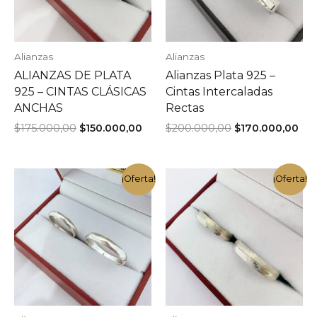
Alianzas
Alianzas
ALIANZAS DE PLATA
Alianzas Plata 925 –
925 – CINTAS CLÁSICAS
Cintas Intercaladas
ANCHAS
Rectas
El
El
El
El
$
175.000,00
$
150.000,00
$
200.000,00
$
170.000,00
precio
precio
precio
pre
original
actual
original
act
era:
es:
era:
es:
$175.000,00.
$150.000,00.
$200.000,00.
$17
¡Oferta!
¡Oferta!