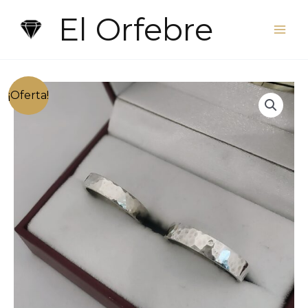
Ir
El Orfebre
al
contenido
¡Oferta!