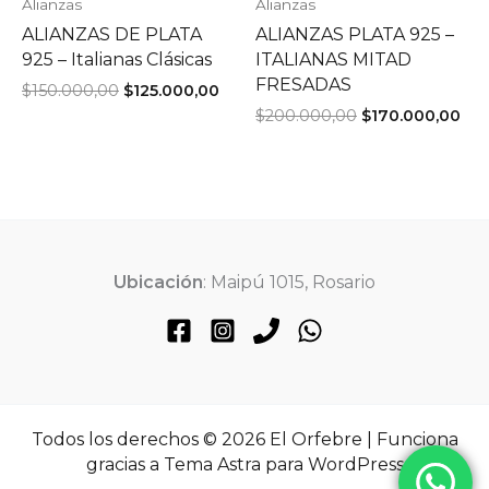
Alianzas
Alianzas
ALIANZAS DE PLATA
ALIANZAS PLATA 925 –
925 – Italianas Clásicas
ITALIANAS MITAD
FRESADAS
El
El
$
150.000,00
$
125.000,00
precio
precio
El
El
$
200.000,00
$
170.000,00
original
actual
precio
pre
era:
es:
original
act
$150.000,00.
$125.000,00.
era:
es:
$200.000,00.
$17
Ubicación
: Maipú 1015, Rosario
Todos los derechos © 2026 El Orfebre | Funciona
gracias a
Tema Astra para WordPress