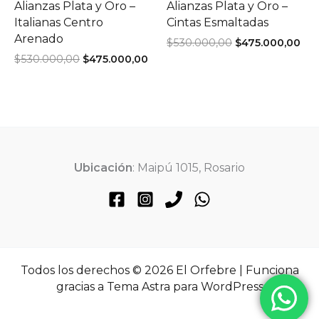
Alianzas Plata y Oro –
Alianzas Plata y Oro –
Italianas Centro
Cintas Esmaltadas
Arenado
El
El
$
530.000,00
$
475.000,00
precio
pre
El
El
$
530.000,00
$
475.000,00
original
act
precio
precio
era:
es:
original
actual
$530.000,00.
$47
era:
es:
$530.000,00.
$475.000,00.
Ubicación
: Maipú 1015, Rosario
Todos los derechos © 2026 El Orfebre | Funciona
gracias a
Tema Astra para WordPress