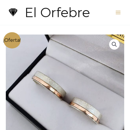
Ir
El Orfebre
al
contenido
¡Oferta!