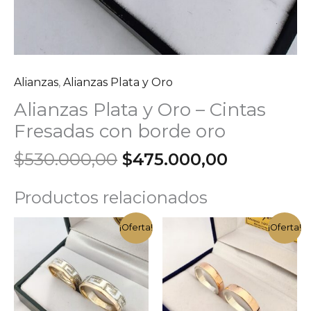
Alianzas
,
Alianzas Plata y Oro
Alianzas Plata y Oro – Cintas
Fresadas con borde oro
El
El
$
530.000,00
$
475.000,00
precio
precio
original
actual
Productos relacionados
era:
es:
$530.000,00.
$475.000,
¡Oferta!
¡Oferta!