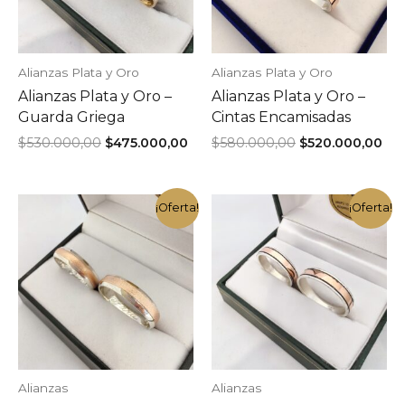
Alianzas Plata y Oro
Alianzas Plata y Oro
Alianzas Plata y Oro –
Alianzas Plata y Oro –
Guarda Griega
Cintas Encamisadas
El
El
El
El
$
530.000,00
$
475.000,00
$
580.000,00
$
520.000,00
precio
precio
precio
pre
original
actual
original
act
era:
es:
era:
es:
$530.000,00.
$475.000,00.
$580.000,00.
$52
¡Oferta!
¡Oferta!
Alianzas
Alianzas