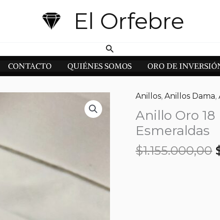
El Orfebre
Buscar
CONTACTO
QUIÉNES SOMOS
ORO DE INVERSIÓ
Anillos
,
Anillos Dama
,
Anillo Oro 18
Esmeraldas
$
1.155.000,00