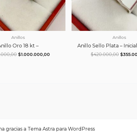
Anillos
Anillos
nillo Oro 18 kt –
Anillo Sello Plata – Inici
El
El
El
0.000,00
$
1.000.000,00
$
420.000,00
$
355.0
precio
precio
precio
original
actual
origina
era:
es:
era:
$1.220.000,00.
$1.000.000,00.
$420.0
na gracias a
Tema Astra para WordPress