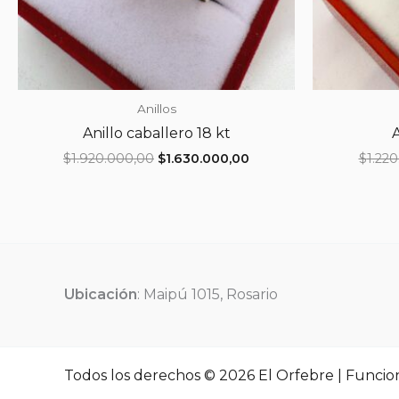
Anillos
Anillo caballero 18 kt
A
El
El
$
1.920.000,00
$
1.630.000,00
$
1.22
precio
precio
original
actual
era:
es:
$1.920.000,00.
$1.630.000,00.
Ubicación
: Maipú 1015, Rosario
Todos los derechos © 2026 El Orfebre | Funcio