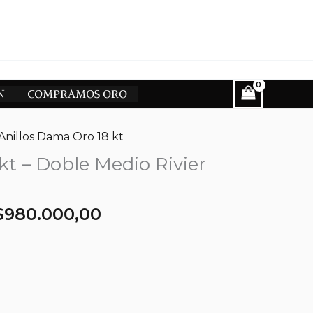
N
COMPRAMOS ORO
Anillos Dama Oro 18 kt
 kt – Doble Medio Rivier
El
El
$
980.000,00
precio
precio
original
actual
era:
es:
$1.155.000,00.
$980.000,00.