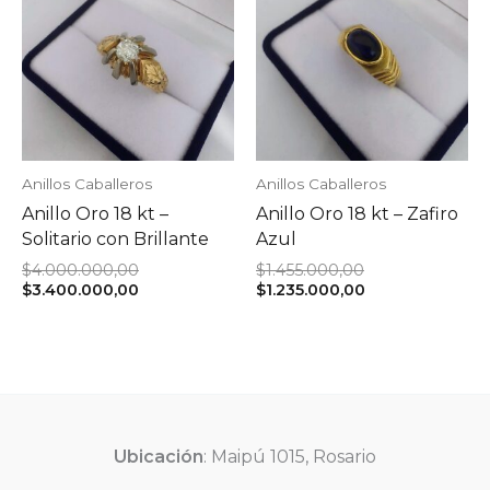
Anillos Caballeros
Anillos Caballeros
Anillo Oro 18 kt –
Anillo Oro 18 kt – Zafiro
Solitario con Brillante
Azul
El
El
$
4.000.000,00
$
1.455.000,00
precio
El
precio
El
$
3.400.000,00
$
1.235.000,00
original
precio
original
precio
era:
actual
era:
actual
$4.000.000,00.
es:
$1.455.000,00.
es:
$3.400.000,00.
$1.235.000,00.
Ubicación
: Maipú 1015, Rosario