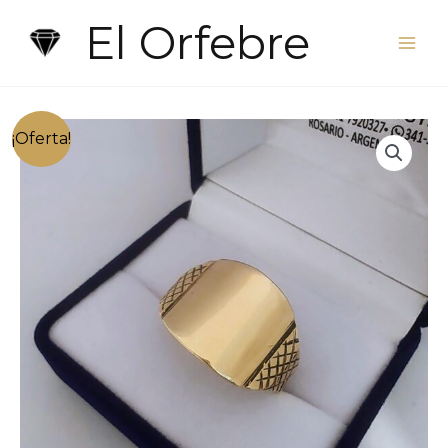
Ir
El Orfebre
al
contenido
¡Oferta!