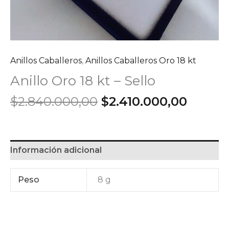
Anillos Caballeros
,
Anillos Caballeros Oro 18 kt
Anillo Oro 18 kt – Sello
El
El
$
2.840.000,00
$
2.410.000,00
precio
precio
original
actual
era:
es:
$2.840.000,00.
$2.410
Información adicional
Peso
8 g