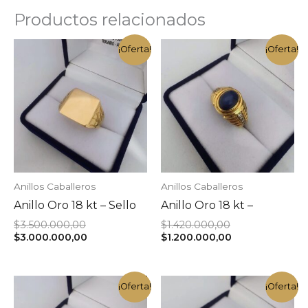
Productos relacionados
¡Oferta!
¡Oferta!
Anillos Caballeros
Anillos Caballeros
Anillo Oro 18 kt – Sello
Anillo Oro 18 kt –
El
El
$
3.500.000,00
$
1.420.000,00
precio
El
precio
El
$
3.000.000,00
$
1.200.000,00
original
precio
original
precio
era:
actual
era:
actual
$3.500.000,00.
es:
$1.420.000,00.
es:
$3.000.000,00.
$1.200.000,00.
¡Oferta!
¡Oferta!