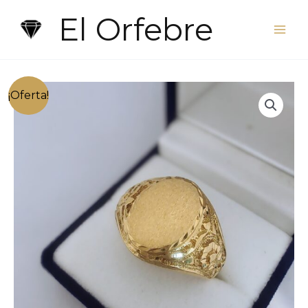
Ir
El Orfebre
al
contenido
¡Oferta!