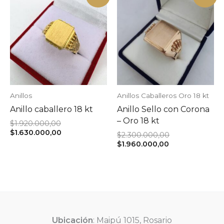
Anillos
Anillos Caballeros Oro 18 kt
Anillo caballero 18 kt
Anillo Sello con Corona
– Oro 18 kt
El
$
1.920.000,00
precio
El
$
1.630.000,00
El
$
2.300.000,00
original
precio
El
precio
$
1.960.000,00
era:
actual
precio
original
$1.920.000,00.
es:
actual
era:
$1.630.000,00.
es:
$2.300.000,00.
$1.960.000,00.
Ubicación
: Maipú 1015, Rosario