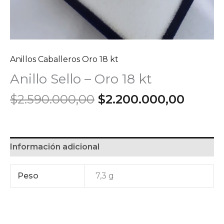
Anillos Caballeros Oro 18 kt
Anillo Sello – Oro 18 kt
El
El
$
2.590.000,00
$
2.200.000,00
precio
precio
original
actual
era:
es:
$2.590.000,00.
$2.200
Información adicional
Peso
7,3 g