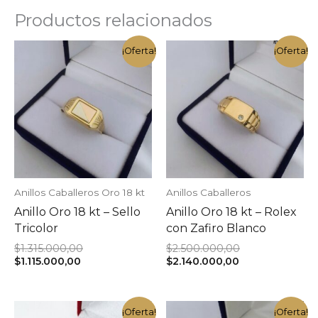
Productos relacionados
¡Oferta!
¡Oferta!
Anillos Caballeros Oro 18 kt
Anillos Caballeros
Anillo Oro 18 kt – Sello
Anillo Oro 18 kt – Rolex
Tricolor
con Zafiro Blanco
El
El
$
1.315.000,00
$
2.500.000,00
El
precio
El
precio
$
1.115.000,00
$
2.140.000,00
precio
original
precio
original
actual
era:
actual
era:
es:
$1.315.000,00.
es:
$2.500.000,00.
$1.115.000,00.
$2.140.000,00.
¡Oferta!
¡Oferta!