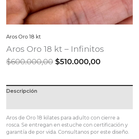
Aros Oro 18 kt
Aros Oro 18 kt – Infinitos
El
El
$
600.000,00
$
510.000,00
precio
precio
original
actual
era:
es:
$600.000,00.
$510.000,
Descripción
Información adicional
Aros de Oro 18 kilates para adulto con cierre a
rosca. Se entregan en estuche con certificación y
garantía de por vida. Consultanos por este diseño.