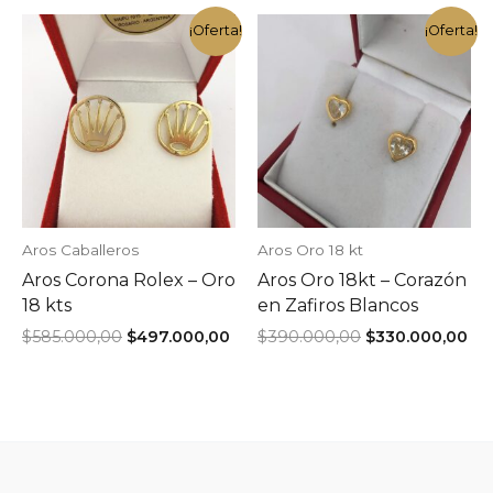
$470.000,00.
$395.000,00.
$2.375.000,00.
es:
$2.000.000,00
¡Oferta!
¡Oferta!
Aros Caballeros
Aros Oro 18 kt
Aros Corona Rolex – Oro
Aros Oro 18kt – Corazón
18 kts
en Zafiros Blancos
El
El
El
El
$
585.000,00
$
497.000,00
$
390.000,00
$
330.000,00
precio
precio
precio
pr
original
actual
original
act
era:
es:
era:
es:
$585.000,00.
$497.000,00.
$390.000,00.
$33