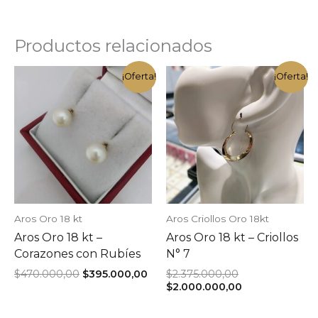
Productos relacionados
¡Oferta!
¡Oferta!
Aros Oro 18 kt
Aros Criollos Oro 18kt
Aros Oro 18 kt –
Aros Oro 18 kt – Criollos
Corazones con Rubíes
N° 7
El
El
El
$
470.000,00
$
395.000,00
$
2.375.000,00
precio
precio
precio
El
$
2.000.000,00
original
actual
original
precio
era:
es:
era:
actual