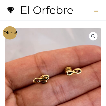
Ir
El Orfebre
al
contenido
¡Oferta!