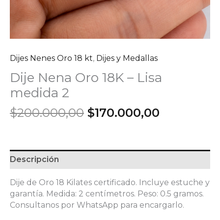
Dijes Nenes Oro 18 kt
,
Dijes y Medallas
Dije Nena Oro 18K – Lisa
medida 2
El
El
$
200.000,00
$
170.000,00
precio
precio
original
actual
era:
es:
$200.000,00.
$170.000,
Descripción
Dije de Oro 18 Kilates certificado. Incluye estuche y
garantía. Medida: 2 centímetros. Peso: 0.5 gramos.
Consultanos por WhatsApp para encargarlo.