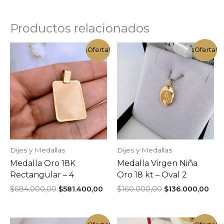
Productos relacionados
¡Oferta!
¡Oferta!
Dijes y Medallas
Dijes y Medallas
Medalla Oro 18K
Medalla Virgen Niña
Rectangular – 4
Oro 18 kt – Oval 2
El
El
El
El
$
684.000,00
$
581.400,00
$
160.000,00
$
136.000,00
precio
precio
precio
pre
original
actual
original
act
era:
es:
era:
es: