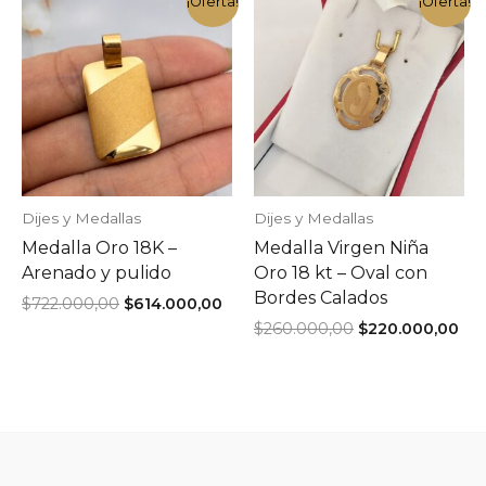
$684.000,00.
$581.400,00.
$160.000,00.
$136
¡Oferta!
¡Oferta!
Dijes y Medallas
Dijes y Medallas
Medalla Oro 18K –
Medalla Virgen Niña
Arenado y pulido
Oro 18 kt – Oval con
Bordes Calados
El
El
$
722.000,00
$
614.000,00
precio
precio
El
El
$
260.000,00
$
220.000,00
original
actual
precio
pre
era:
es:
original
act
$722.000,00.
$614.000,00.
era:
es:
$260.000,00.
$22