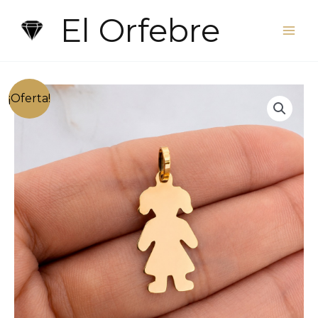
Ir
El Orfebre
al
contenido
¡Oferta!