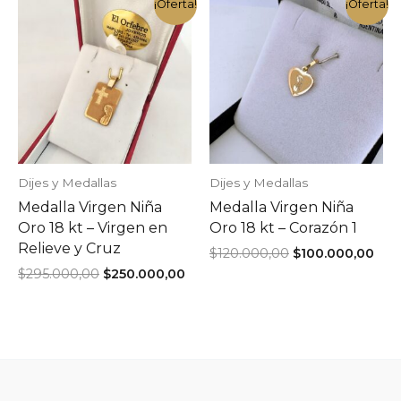
$400.000,00.
$340.000,00.
$240.000,00.
$20
¡Oferta!
¡Oferta!
Dijes y Medallas
Dijes y Medallas
Medalla Virgen Niña
Medalla Virgen Niña
Oro 18 kt – Virgen en
Oro 18 kt – Corazón 1
Relieve y Cruz
El
El
$
120.000,00
$
100.000,00
precio
pre
El
El
$
295.000,00
$
250.000,00
original
act
precio
precio
era:
es:
original
actual
$120.000,00.
$10
era:
es:
$295.000,00.
$250.000,00.