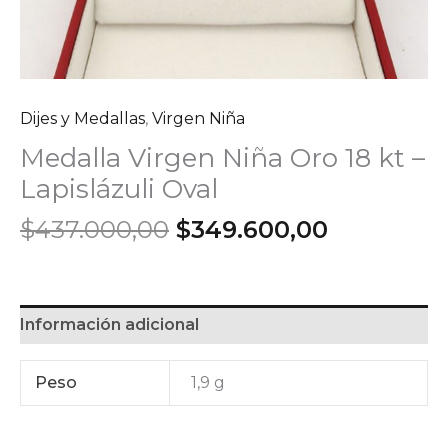
Dijes y Medallas
,
Virgen Niña
Medalla Virgen Niña Oro 18 kt –
Lapislázuli Oval
El
El
$
437.000,00
$
349.600,00
precio
precio
original
actual
era:
es:
$437.000,00.
$349.600,
Información adicional
Peso
1,9 g