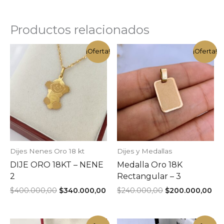
Productos relacionados
¡Oferta!
¡Oferta!
Dijes Nenes Oro 18 kt
Dijes y Medallas
DIJE ORO 18KT – NENE
Medalla Oro 18K
2
Rectangular – 3
El
El
El
El
$
400.000,00
$
340.000,00
$
240.000,00
$
200.000,00
precio
precio
precio
pre
original
actual
original
act
era:
es:
era:
es: