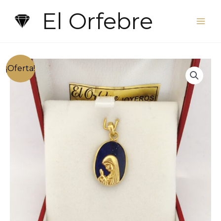
Ir
El Orfebre
al
contenido
¡Oferta!